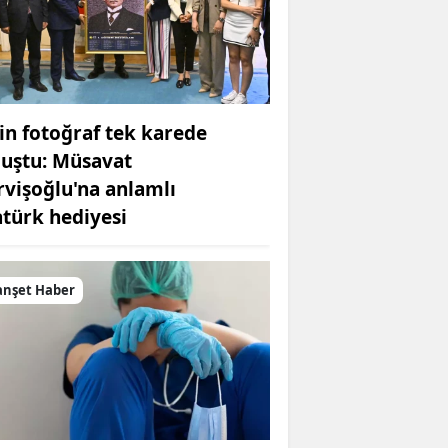
in fotoğraf tek karede
luştu: Müsavat
rvişoğlu'na anlamlı
atürk hediyesi
nşet Haber