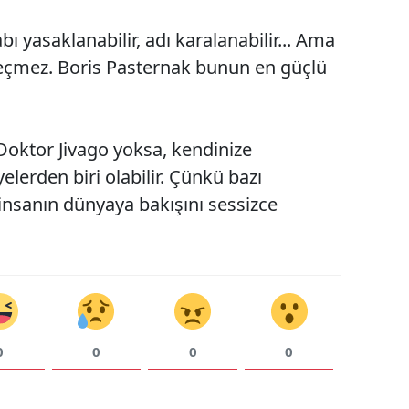
abı yasaklanabilir, adı karalanabilir... Ama
eçmez. Boris Pasternak bunun en güçlü
Doktor Jivago yoksa, kendinize
elerden biri olabilir. Çünkü bazı
nsanın dünyaya bakışını sessizce
0
0
0
0