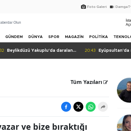
Foto Galeri
DamgaTv
İst
aberdar Olun
Açı
GÜNDEM
DÜNYA
SPOR
MAGAZİN
POLİTİKA
TEKNOL
Beylikdüzü Yakuplu'da daralan
20:43
Eyüpsultan'da ser
sokak tepkisi!
Tüm Yazıları
azar ve bize bıraktığı