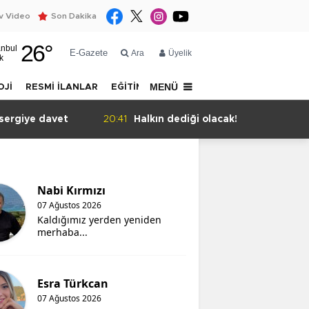
 Video
Son Dakika
26
°
anbul
E-Gazete
Ara
Üyelik
k
MENÜ
OJİ
RESMİ İLANLAR
EĞİTİM
YAZARLAR
İLETİŞİM
giye davet
20:41
Halkın dediği olacak!
2
Nabi Kırmızı
07 Ağustos 2026
Kaldığımız yerden yeniden
merhaba...
Esra Türkcan
07 Ağustos 2026