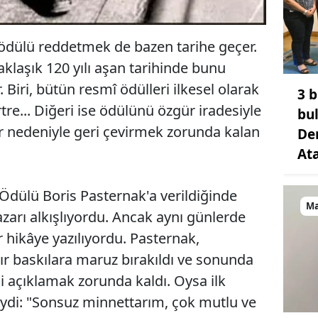
ödülü reddetmek de bazen tarihe geçer.
klaşık 120 yılı aşan tarihinde bunu
. Biri, bütün resmî ödülleri ilkesel olarak
3 b
re... Diğeri ise ödülünü özgür iradesiyle
bu
lar nedeniyle geri çevirmek zorunda kalan
De
At
Ödülü Boris Pasternak'a verildiğinde
Ma
zarı alkışlıyordu. Ancak aynı günlerde
ir hikâye yazılıyordu. Pasternak,
ğır baskılara maruz bırakıldı ve sonunda
 açıklamak zorunda kaldı. Oysa ilk
eydi: "Sonsuz minnettarım, çok mutlu ve