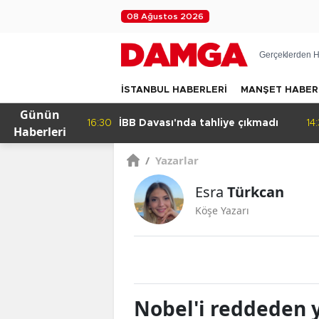
08 Ağustos 2026
Gerçeklerden H
İSTANBUL HABERLERİ
MANŞET HABER
Günün
yen
16:30
İBB Davası'nda tahliye çıkmadı
14:32
Haberleri
/
Yazarlar
Esra
Türkcan
Köşe Yazarı
Nobel'i reddeden y