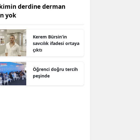
kimin derdine derman
an yok
Kerem Bürsin’in
savcılık ifadesi ortaya
çıktı
Öğrenci doğru tercih
peşinde