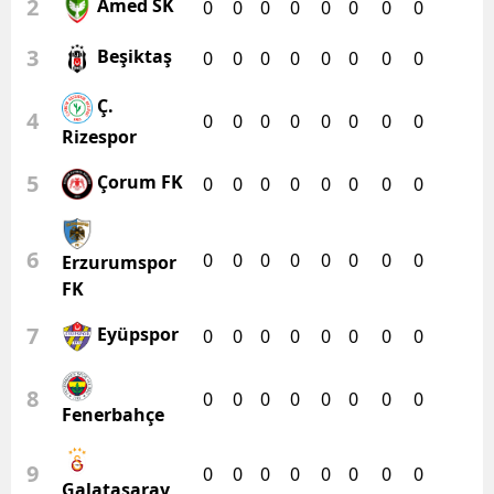
2
Amed SK
0
0
0
0
0
0
0
0
3
Beşiktaş
0
0
0
0
0
0
0
0
Ç.
4
0
0
0
0
0
0
0
0
Rizespor
5
Çorum FK
0
0
0
0
0
0
0
0
6
0
0
0
0
0
0
0
0
Erzurumspor
FK
7
Eyüpspor
0
0
0
0
0
0
0
0
8
0
0
0
0
0
0
0
0
Fenerbahçe
9
0
0
0
0
0
0
0
0
Galatasaray