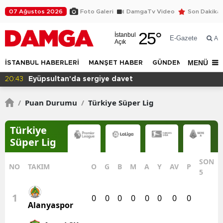
07 Ağustos 2026
Foto Galeri
DamgaTv Video
Son Dakika
25
°
İstanbul
E-Gazete
Ar
Açık
MENÜ
İSTANBUL HABERLERİ
MANŞET HABER
GÜNDEM
DÜNYA
20:43
Eyüpsultan'da sergiye davet
/
Puan Durumu
/
Türkiye Süper Lig
Türkiye
Süper Lig
SON
NO
TAKIM
O
G
B
M
A
Y
AV
P
5
1
0
0
0
0
0
0
0
0
Alanyaspor