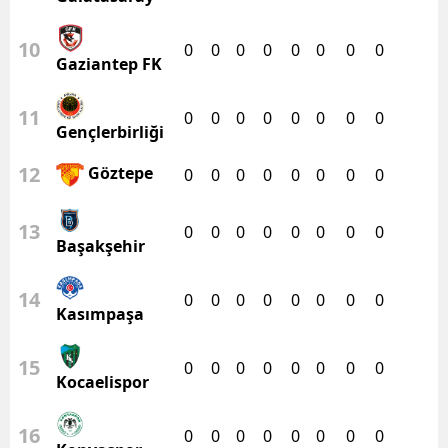
10
0
0
0
0
0
0
0
0
Gaziantep FK
11
0
0
0
0
0
0
0
0
Gençlerbirliği
12
Göztepe
0
0
0
0
0
0
0
0
13
0
0
0
0
0
0
0
0
Başakşehir
14
0
0
0
0
0
0
0
0
Kasımpaşa
15
0
0
0
0
0
0
0
0
Kocaelispor
16
0
0
0
0
0
0
0
0