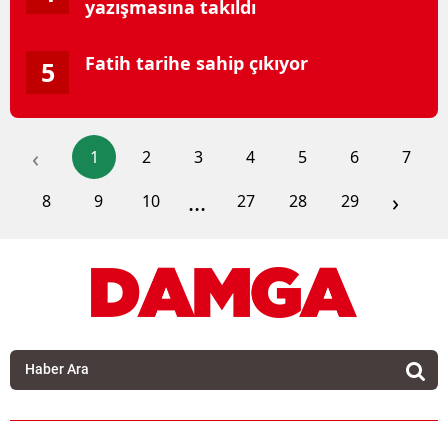
yazışmasına takıldı
Fatih tarihe sahip çıkıyor
5
‹
1
2
3
4
5
6
7
...
›
8
9
10
27
28
29