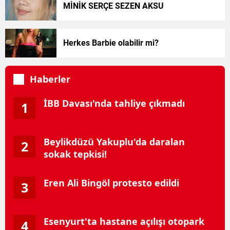
MİNİK SERÇE SEZEN AKSU
Herkes Barbie olabilir mi?
Haberler
İBB Davası'nda tahliye çıkmadı
1
Beylikdüzü Yakuplu'da daralan
2
sokak tepkisi!
Eren Ali Bingöl protesto edildi
3
Esenyurt'ta hastane açılışı otopark
4