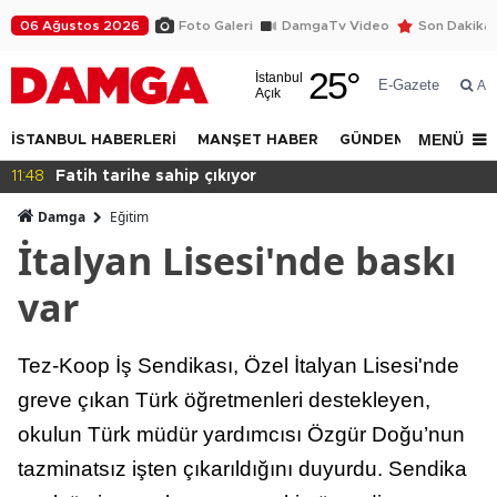
06 Ağustos 2026
Foto Galeri
DamgaTv Video
Son Dakika
25
°
İstanbul
E-Gazete
Ar
Açık
MENÜ
İSTANBUL HABERLERİ
MANŞET HABER
GÜNDEM
DÜNYA
11:46
Bana sahip çıkın!
Damga
Eğitim
İtalyan Lisesi'nde baskı
var
Tez-Koop İş Sendikası, Özel İtalyan Lisesi'nde
greve çıkan Türk öğretmenleri destekleyen,
okulun Türk müdür yardımcısı Özgür Doğu’nun
tazminatsız işten çıkarıldığını duyurdu. Sendika