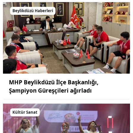
Beylikdüzü Haberleri
MHP Beylikdüzü İlçe Başkanlığı,
Şampiyon Güreşçileri ağırladı
Kültür Sanat