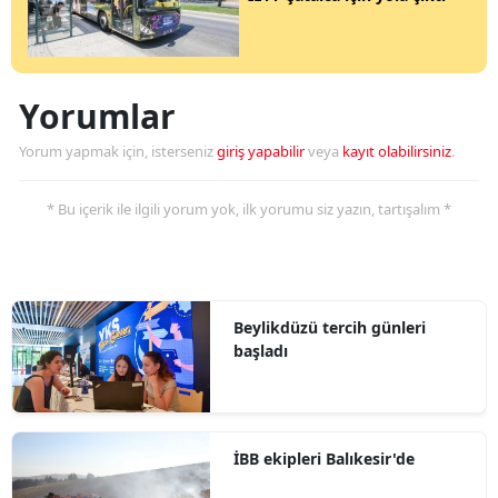
Yorumlar
Yorum yapmak için, isterseniz
giriş yapabilir
veya
kayıt olabilirsiniz
.
* Bu içerik ile ilgili yorum yok, ilk yorumu siz yazın, tartışalım *
Beylikdüzü tercih günleri
başladı
İBB ekipleri Balıkesir'de