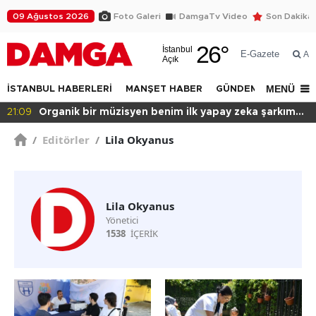
09 Ağustos 2026
Foto Galeri
DamgaTv Video
Son Dakika
26
°
İstanbul
E-Gazete
Ar
Açık
MENÜ
İSTANBUL HABERLERİ
MANŞET HABER
GÜNDEM
DÜNYA
21:09
Organik bir müzisyen benim ilk yapay zeka şarkım
için ne dedi?
/
Editörler
/
Lila Okyanus
Lila Okyanus
Yönetici
1538
İÇERİK