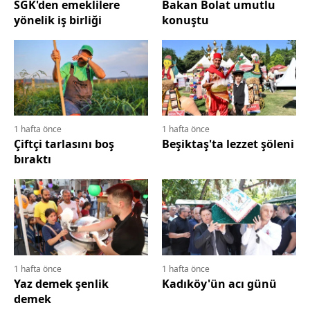
SGK'den emeklilere
Bakan Bolat umutlu
yönelik iş birliği
konuştu
1 hafta önce
1 hafta önce
Çiftçi tarlasını boş
Beşiktaş'ta lezzet şöleni
bıraktı
1 hafta önce
1 hafta önce
Yaz demek şenlik
Kadıköy'ün acı günü
demek