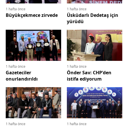
1 hafta önce
1 hafta önce
Büyükçekmece zirvede
Üsküdarlı Dedetaş için
yürüdü
1 hafta önce
1 hafta önce
Gazeteciler
Önder Sav: CHP'den
onurlandırıldı
istifa ediyorum
1 hafta önce
1 hafta önce