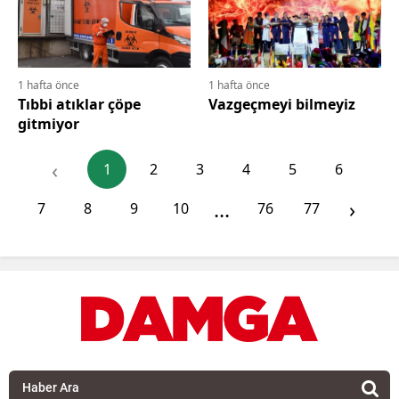
1 hafta önce
1 hafta önce
Tıbbi atıklar çöpe
Vazgeçmeyi bilmeyiz
gitmiyor
‹
1
2
3
4
5
6
...
›
7
8
9
10
76
77