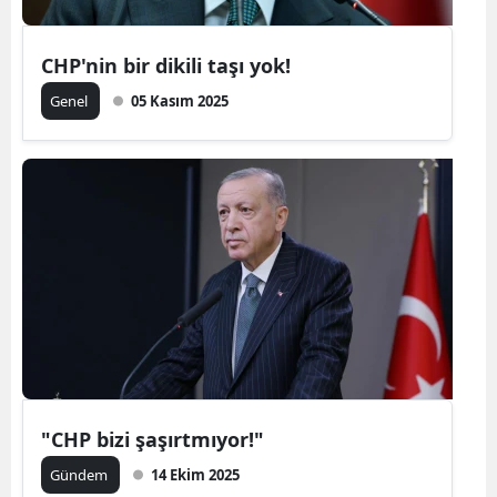
CHP'nin bir dikili taşı yok!
Genel
05 Kasım 2025
"CHP bizi şaşırtmıyor!"
Gündem
14 Ekim 2025