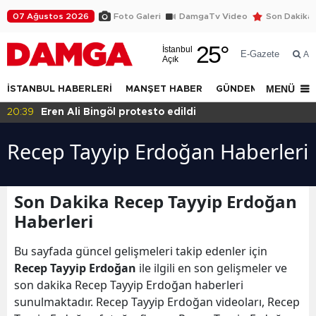
07 Ağustos 2026
Foto Galeri
DamgaTv Video
Son Dakika
25
°
İstanbul
E-Gazete
Ar
Açık
MENÜ
İSTANBUL HABERLERİ
MANŞET HABER
GÜNDEM
DÜNYA
20:36
Eğitimde haksızlık!
Recep Tayyip Erdoğan Haberleri
Son Dakika Recep Tayyip Erdoğan
Haberleri
Bu sayfada güncel gelişmeleri takip edenler için
Recep Tayyip Erdoğan
ile ilgili en son gelişmeler ve
son dakika Recep Tayyip Erdoğan haberleri
sunulmaktadır. Recep Tayyip Erdoğan videoları, Recep