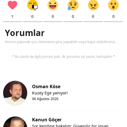
1
0
0
0
0
0
Yorumlar
Yorum yapmak için, isterseniz giriş yapabilir veya kayıt olabilirsiniz.
* Bu içerik ile ilgili yorum yok, ilk yorumu siz yazın, tartışalım *
Osman Köse
Kuzey Ege yanıyor!
06 Ağustos 2026
Kanun Göçer
Sor kendine bakalım: Güvenilir bir insan