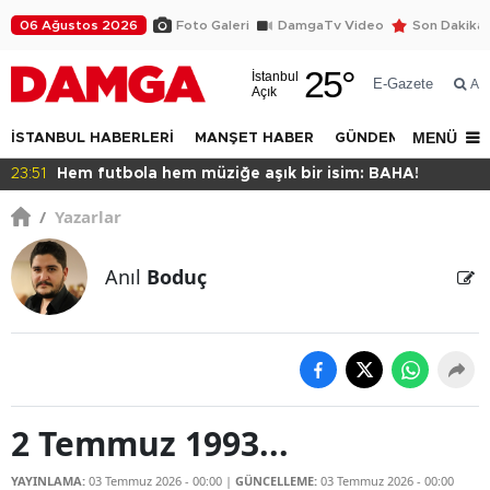
06 Ağustos 2026
Foto Galeri
DamgaTv Video
Son Dakika
25
°
İstanbul
E-Gazete
Ar
Açık
MENÜ
İSTANBUL HABERLERİ
MANŞET HABER
GÜNDEM
DÜNYA
r isim: BAHA!
22:47
İstanbul halkı yeşil istiyor!
/
Yazarlar
Anıl
Boduç
2 Temmuz 1993...
YAYINLAMA:
03 Temmuz 2026 - 00:00
|
GÜNCELLEME:
03 Temmuz 2026 - 00:00