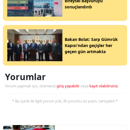
bireysel başvuruyu
sonuçlandırdı
Bakan Bolat: Sarp Gümrük
Kapısı'ndan geçişler her
geçen gün artmakta
Yorumlar
Yorum yapmak için, isterseniz
giriş yapabilir
veya
kayıt olabilirsiniz
.
* Bu içerik ile ilgili yorum yok, ilk yorumu siz yazın, tartışalım *