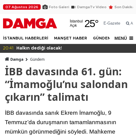
07 Ağustos 2026
Foto Galeri
DamgaTv Video
Son Dakika
25
°
İstanbul
E-Gazete
Ar
Açık
MENÜ
İSTANBUL HABERLERİ
MANŞET HABER
GÜNDEM
DÜNYA
20:39
Eren Ali Bingöl protesto edildi
Damga
Gündem
İBB davasında 61. gün:
“İmamoğlu’nu salondan
çıkarın” talimatı
İBB davasında sanık Ekrem İmamoğlu, 9
Temmuz’da duruşmanın tamamlanmasının
mümkün görünmediğini söyledi. Mahkeme