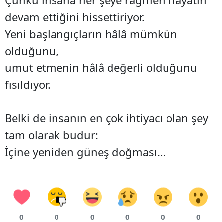
Çünkü insana her şeye rağmen hayatın
devam ettiğini hissettiriyor.
Yeni başlangıçların hâlâ mümkün
olduğunu,
umut etmenin hâlâ değerli olduğunu
fısıldıyor.
Belki de insanın en çok ihtiyacı olan şey
tam olarak budur:
İçine yeniden güneş doğması…
0
0
0
0
0
0