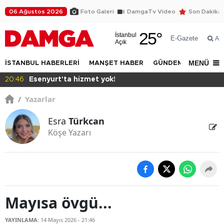
06 Ağustos 2026
Foto Galeri
DamgaTv Video
Son Dakika
25
°
İstanbul
E-Gazete
Ar
Açık
MENÜ
İSTANBUL HABERLERİ
MANŞET HABER
GÜNDEM
DÜNYA
17:28
Bilgi'den ayrıcalık
/
Yazarlar
Esra
Türkcan
Köşe Yazarı
Mayısa övgü...
YAYINLAMA:
14 Mayıs 2026 - 21:46