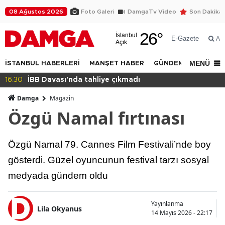
08 Ağustos 2026
Foto Galeri
DamgaTv Video
Son Dakika
26
°
İstanbul
E-Gazete
Ar
Açık
MENÜ
İSTANBUL HABERLERİ
MANŞET HABER
GÜNDEM
DÜNYA
14:32
Beylikdüzü Yakuplu'da daralan sokak tepkisi!
Damga
Magazin
Özgü Namal fırtınası
Özgü Namal 79. Cannes Film Festivali’nde boy
gösterdi. Güzel oyuncunun festival tarzı sosyal
medyada gündem oldu
Yayınlanma
Lila Okyanus
14 Mayıs 2026 - 22:17