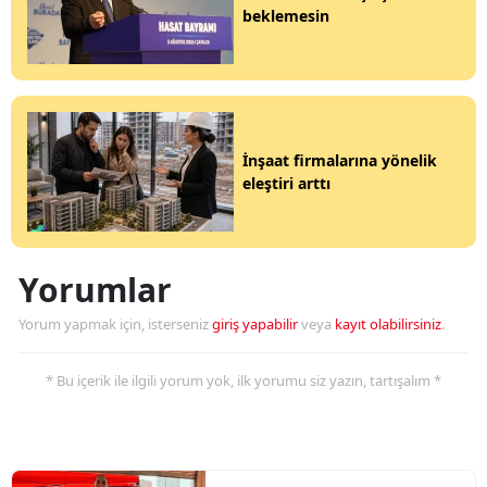
beklemesin
İnşaat firmalarına yönelik
eleştiri arttı
Yorumlar
Yorum yapmak için, isterseniz
giriş yapabilir
veya
kayıt olabilirsiniz
.
* Bu içerik ile ilgili yorum yok, ilk yorumu siz yazın, tartışalım *