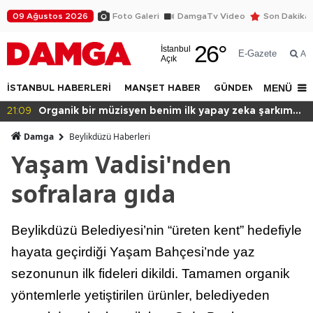
09 Ağustos 2026
Foto Galeri
DamgaTv Video
Son Dakika
26
°
İstanbul
E-Gazete
Ar
Açık
MENÜ
İSTANBUL HABERLERİ
MANŞET HABER
GÜNDEM
DÜNYA
kım
20:49
Başkan var binası yok!
Damga
Beylikdüzü Haberleri
Yaşam Vadisi'nden
sofralara gıda
Beylikdüzü Belediyesi’nin “üreten kent” hedefiyle
hayata geçirdiği Yaşam Bahçesi’nde yaz
sezonunun ilk fideleri dikildi. Tamamen organik
yöntemlerle yetiştirilen ürünler, belediyeden