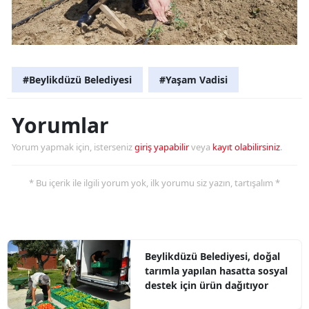
#Beylikdüzü Belediyesi
#Yaşam Vadisi
Yorumlar
Yorum yapmak için, isterseniz
giriş yapabilir
veya
kayıt olabilirsiniz
.
* Bu içerik ile ilgili yorum yok, ilk yorumu siz yazın, tartışalım *
Beylikdüzü Belediyesi, doğal
tarımla yapılan hasatta sosyal
destek için ürün dağıtıyor