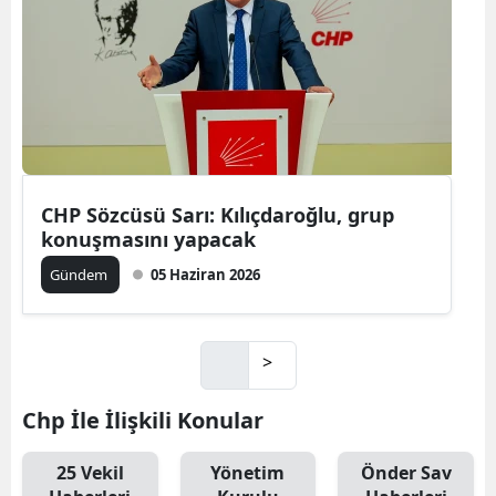
CHP Sözcüsü Sarı: Kılıçdaroğlu, grup
konuşmasını yapacak
Gündem
05 Haziran 2026
>
Chp İle İlişkili Konular
25 Vekil
Yönetim
Önder Sav