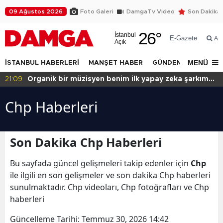
09 Ağustos 2026
Foto Galeri
DamgaTv Video
Son Dakika
26
°
İstanbul
E-Gazete
Ar
Açık
MENÜ
İSTANBUL HABERLERİ
MANŞET HABER
GÜNDEM
DÜNYA
20:49
Başkan var binası yok!
Chp Haberleri
Son Dakika Chp Haberleri
Bu sayfada güncel gelişmeleri takip edenler için
Chp
ile ilgili en son gelişmeler ve son dakika Chp haberleri
sunulmaktadır. Chp videoları, Chp fotoğrafları ve Chp
haberleri
Güncelleme Tarihi:
Temmuz 30, 2026 14:42