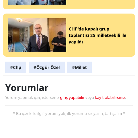
CHP'de kapalı grup
toplantısı 25 milletvekili ile
yapıldı
#Chp
#Özgür Özel
#Millet
Yorumlar
Yorum yapmak için, isterseniz
giriş yapabilir
veya
kayıt olabilirsiniz
.
* Bu içerik ile ilgili yorum yok, ilk yorumu siz yazın, tartışalım *