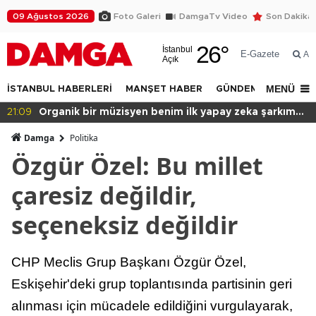
09 Ağustos 2026
Foto Galeri
DamgaTv Video
Son Dakika
26
°
İstanbul
E-Gazete
Ar
Açık
MENÜ
İSTANBUL HABERLERİ
MANŞET HABER
GÜNDEM
DÜNYA
20:49
Başkan var binası yok!
Damga
Politika
Özgür Özel: Bu millet
çaresiz değildir,
seçeneksiz değildir
CHP Meclis Grup Başkanı Özgür Özel,
Eskişehir'deki grup toplantısında partisinin geri
alınması için mücadele edildiğini vurgulayarak,