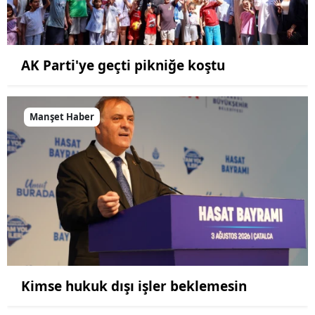
AK Parti'ye geçti pikniğe koştu
Manşet Haber
Kimse hukuk dışı işler beklemesin