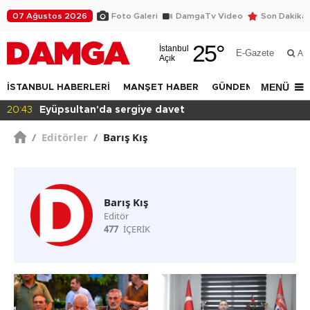
07 Ağustos 2026
Foto Galeri
DamgaTv Video
Son Dakika
25
°
İstanbul
E-Gazete
Ar
Açık
MENÜ
İSTANBUL HABERLERİ
MANŞET HABER
GÜNDEM
DÜNYA
20:43
Eyüpsultan'da sergiye davet
/
Editörler
/
Barış Kış
Barış Kış
Editör
477
İÇERİK