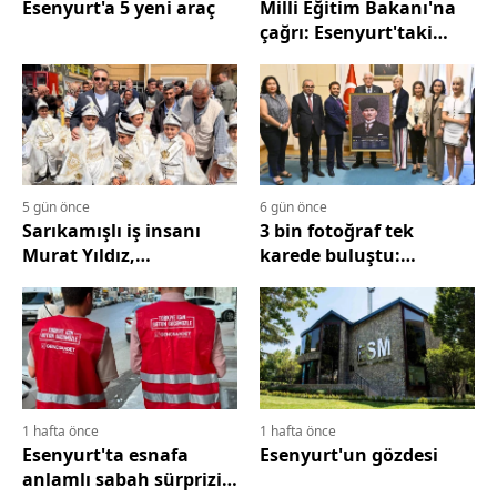
Esenyurt'a 5 yeni araç
Milli Eğitim Bakanı'na
çağrı: Esenyurt'taki
kaçak okulu konuşalım!
5 gün önce
6 gün önce
Sarıkamışlı iş insanı
3 bin fotoğraf tek
Murat Yıldız,
karede buluştu:
memleketinde yüzlerce
Müsavat Dervişoğlu'na
çocuğun mutluluğuna
anlamlı Atatürk
ortak oldu
hediyesi
1 hafta önce
1 hafta önce
Esenyurt'ta esnafa
Esenyurt'un gözdesi
anlamlı sabah sürprizi: