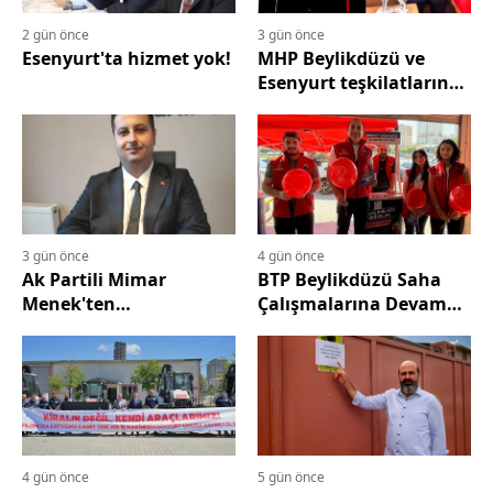
2 gün önce
3 gün önce
Esenyurt'ta hizmet yok!
MHP Beylikdüzü ve
Esenyurt teşkilatlarında
kongre heyecanı! 9
Ağustos'ta ilçe
kongreleri için
hazırlıklar sürüyor.
3 gün önce
4 gün önce
Ak Partili Mimar
BTP Beylikdüzü Saha
Menek'ten
Çalışmalarına Devam
Mimarsinan'a Geçmiş
Ediyor
Olsun Mesajı
4 gün önce
5 gün önce