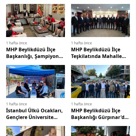
"Siftah Bizden, Bereketi
Allah'tan"
1 hafta önce
1 hafta önce
MHP Beylikdüzü İlçe
MHP Beylikdüzü İlçe
Başkanlığı, Şampiyon
Teşkilatında Mahalle
Güreşçileri ağırladı
Başkanlarına Yeni
Görevlendirmeler
1 hafta önce
1 hafta önce
İstanbul Ülkü Ocakları,
MHP Beylikdüzü İlçe
Gençlere Üniversite
Başkanlığı Gürpınar'da
Tercihinde Ücretsiz
taksici esnafıyla
Danışmanlık Sunuyor
buluştu