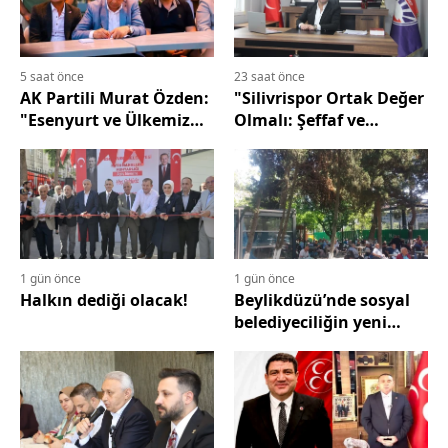
5 saat önce
23 saat önce
AK Partili Murat Özden:
"Silivrispor Ortak Değer
"Esenyurt ve Ülkemiz
Olmalı: Şeffaf ve
İçin Durmadan
Denetlenebilir Yönetim
Çalışacağız"
İçin Çağrı"
1 gün önce
1 gün önce
Halkın dediği olacak!
Beylikdüzü’nde sosyal
belediyeciliğin yeni
Adresi: Yaşam Cafe-B
hizmete hazırlanıyor