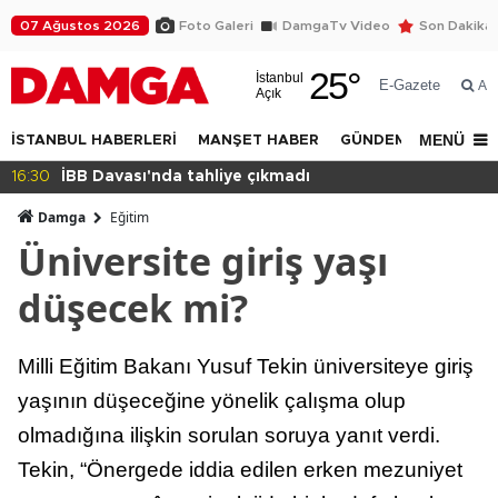
07 Ağustos 2026
Foto Galeri
DamgaTv Video
Son Dakika
25
°
İstanbul
E-Gazete
Ar
Açık
MENÜ
İSTANBUL HABERLERİ
MANŞET HABER
GÜNDEM
DÜNYA
14:32
Beylikdüzü Yakuplu'da daralan sokak tepki
Damga
Eğitim
Üniversite giriş yaşı
düşecek mi?
Milli Eğitim Bakanı Yusuf Tekin üniversiteye giriş
yaşının düşeceğine yönelik çalışma olup
olmadığına ilişkin sorulan soruya yanıt verdi.
Tekin, “Önergede iddia edilen erken mezuniyet