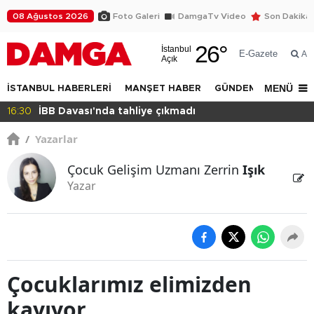
08 Ağustos 2026
Foto Galeri
DamgaTv Video
Son Dakika
26
°
İstanbul
E-Gazete
Ar
Açık
MENÜ
İSTANBUL HABERLERİ
MANŞET HABER
GÜNDEM
DÜNYA
16:30
İBB Davası'nda tahliye çıkmadı
/
Yazarlar
Çocuk Gelişim Uzmanı Zerrin
Işık
Yazar
Çocuklarımız elimizden
kayıyor...