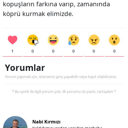
kopuşların farkına varıp, zamanında
köprü kurmak elimizde.
1
0
0
0
0
0
Yorumlar
Yorum yapmak için, isterseniz giriş yapabilir veya kayıt olabilirsiniz.
* Bu içerik ile ilgili yorum yok, ilk yorumu siz yazın, tartışalım *
Nabi Kırmızı