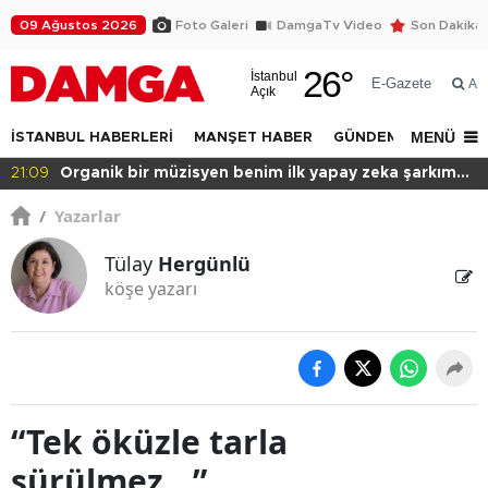
09 Ağustos 2026
Foto Galeri
DamgaTv Video
Son Dakika
26
°
İstanbul
E-Gazete
Ar
Açık
MENÜ
İSTANBUL HABERLERİ
MANŞET HABER
GÜNDEM
DÜNYA
20:49
Başkan var binası yok!
/
Yazarlar
Tülay
Hergünlü
köşe yazarı
“Tek öküzle tarla
sürülmez...”