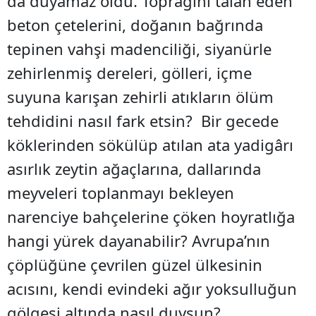
da duyamaz oldu. Toprağını talan eden
beton çetelerini, doğanın bağrında
tepinen vahşi madenciliği, siyanürle
zehirlenmiş dereleri, gölleri, içme
suyuna karışan zehirli atıkların ölüm
tehdidini nasıl fark etsin? Bir gecede
köklerinden sökülüp atılan ata yadigârı
asırlık zeytin ağaçlarına, dallarında
meyveleri toplanmayı bekleyen
narenciye bahçelerine çöken hoyratlığa
hangi yürek dayanabilir? Avrupa’nın
çöplüğüne çevrilen güzel ülkesinin
acısını, kendi evindeki ağır yoksulluğun
gölgesi altında nasıl duysun?