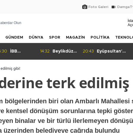
Foto Galeri
DamgaTv
İst
aberdar Olun
Açı
GÜNDEM
DÜNYA
SPOR
MAGAZİN
POLİTİKA
TEKNOL
:25
Ataköy'de yanıt bekleyen
16:30
İBB Davası'nda 
iddialar
edilmiş gibi!
erine terk edilmiş 
m bölgelerinden biri olan Ambarlı Mahallesi sa
 kentsel dönüşüm sorunlarına tepki gösterdi
eyen binalar ve bir türlü ilerlemeyen dönüş
 üzerinden belediyeye çağrıda bulundu