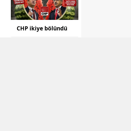
CHP ikiye bölündü
i
Genel
Görevimle ilgili
hiçbir suç yok!
Genel