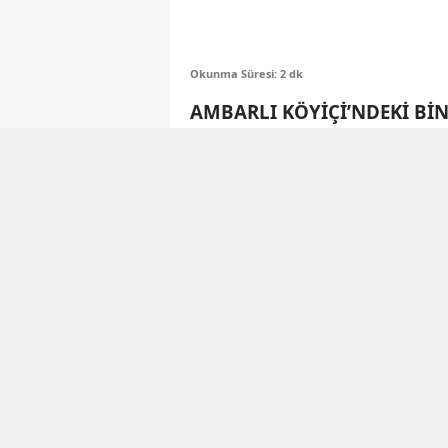
Okunma Süresi: 2 dk
AMBARLI KÖYİÇİ’NDEKİ B
Mahalle sakinleri, çevrede bi
bölgesinin yıllardır bekletildiğ
yapıların artık dayanılmaz hale
veriliyor ama ortada somut bir 
Yılmaz Kıran, yıllardır çözüm be
Köyiçi’nde binalar dökülüyor. H
bekliyoruz. Belediyeye gidiyor
yapalım diyoruz, ‘az kaldı’ deni
EVLERİMİZİ SATAMIYORUZ