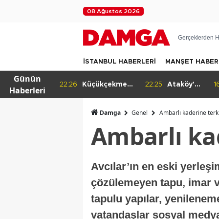
08 Ağustos 2026
Gerçeklerden H
İSTANBUL HABERLERİ
MANŞET HABER
Günün
ıkıyor
22:26
Küçükçekmece iş birliği yapacak
22
Haberleri
Damga
Genel
Ambarlı kaderine terk 
Ambarlı kad
Avcılar’ın en eski yerleşi
çözülemeyen tapu, imar ve
tapulu yapılar, yenilenem
vatandaşlar sosyal medya