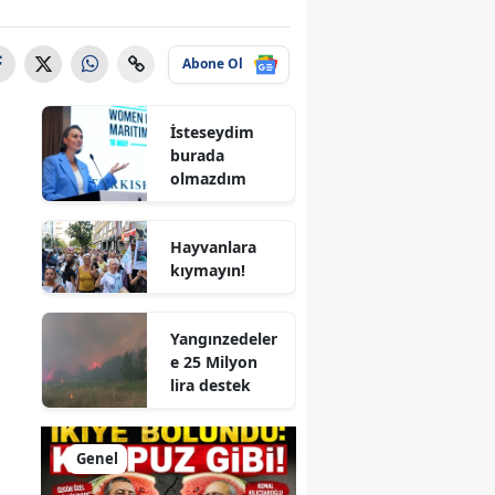
Abone Ol
İsteseydim
burada
olmazdım
Hayvanlara
kıymayın!
Yangınzedeler
e 25 Milyon
lira destek
Genel