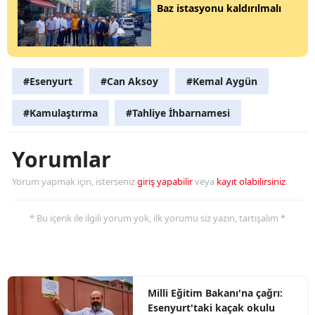
Baz istasyonu kaldırılmalı
#Esenyurt
#Can Aksoy
#Kemal Aygün
#Kamulaştırma
#Tahliye İhbarnamesi
Yorumlar
Yorum yapmak için, isterseniz
giriş yapabilir
veya
kayıt olabilirsiniz
.
* Bu içerik ile ilgili yorum yok, ilk yorumu siz yazın, tartışalım *
Milli Eğitim Bakanı'na çağrı:
Esenyurt'taki kaçak okulu