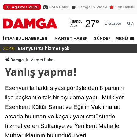
06 Ağustos 2026
Foto Galeri
DamgaTv Video
Son Dakika
27
°
İstanbul
E-Gazete
Ar
Açık
MENÜ
İSTANBUL HABERLERİ
MANŞET HABER
GÜNDEM
DÜNYA
17:28
Bilgi'den ayrıcalık
Damga
Manşet Haber
Yanlış yapma!
Esenyurt'ta farklı siyasi görüşlerden 8 partinin
ilçe başkanı ortak bir açıklama yaptı. Mülkiyeti
Esenkent Kültür Sanat ve Eğitim Vakfı’na ait
arsada bulunan ve kaçak yapı statüsünde
hizmet veren Sultaniye ve Yenikent Mahalle
Muhtarlıklarının bulunduğu yeri