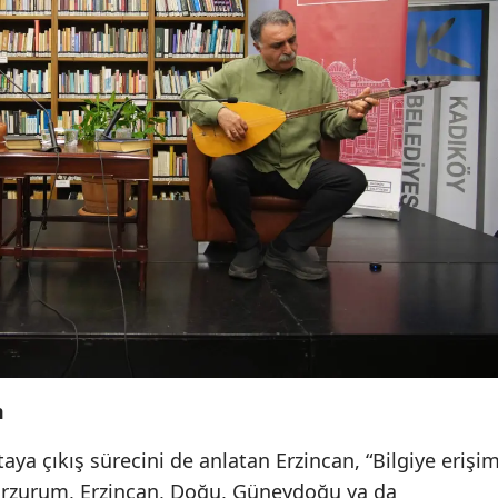
m
aya çıkış sürecini de anlatan Erzincan, “Bilgiye erişi
 Erzurum, Erzincan, Doğu, Güneydoğu ya da