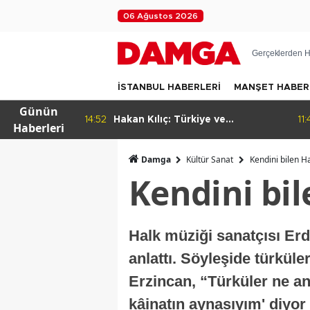
06 Ağustos 2026
Gerçeklerden H
İSTANBUL HABERLERİ
MANŞET HABER
Günün
 ve
11:48
Fatih tarihe sahip çıkıyor
11
Haberleri
sı
arşı ortak
Damga
Kültür Sanat
Kendini bilen Hak
Kendini bile
Halk müziği sanatçısı Er
anlattı. Söyleşide türküle
Erzincan, “Türküler ne an
kâinatın aynasıyım' diyor 