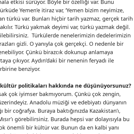
ala etkisi sürüyor. Böyle bir özelliği var. Bunu
ürküde Yemen’e itiraz var, ‘Yemen bizim neyimize,
an türkü var. Bunları hiçbir tarih yazmaz, gerçek tarih
kılır. Türkü yakmak deyimi var, türkü yazmak değil.
lebilirsiniz.
Türkülerde nenelerimizin dedelerimizin
itirazları gizli. O yanıyla çok gerçekçi. O nedenle bir
enebiliyor. Çünkü birazcık dokunup anlamaya
taya çıkıyor. Aydın’daki bir nenenin feryadı ile
irbirine benziyor.
ültür politikaları hakkında ne düşünüyorsunuz?
kırsak çok iyimser bakmıyorum. Çünkü çok zengin,
üzerindeyiz. Anadolu müziği ve edebiyatı dünyanın
ı bir coğrafya. Buraya baktığınızda Kazakistan’ı,
ısır’ı görebilirsiniz. Burada hepsi var dolayısıyla bu
ok önemli bir kültür var. Bunun da en kalbi yanı