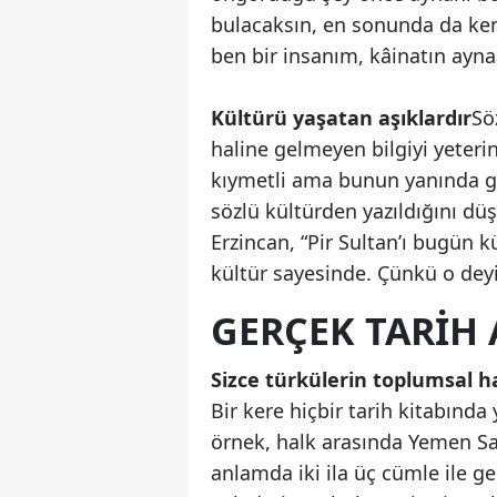
bulacaksın, en sonunda da kend
ben bir insanım, kâinatın aynası
Kültürü yaşatan aşıklardır
Sö
haline gelmeyen bilgiyi yeteri
kıymetli ama bunun yanında güç
sözlü kültürden yazıldığını dü
Erzincan, “Pir Sultan’ı bugün 
kültür sayesinde. Çünkü o deyi
GERÇEK TARIH
Sizce türkülerin toplumsal h
Bir kere hiçbir tarih kitabında
örnek, halk arasında Yemen Sav
anlamda iki ila üç cümle ile g