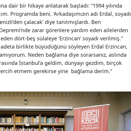
na dair bir hikaye anlatarak başladı: “1994 yılında
tım. Programda beni, ‘Arkadaşımızın adı Erdal, soyadı
nizli’den çalacak’ diye tanıtmışlardı. Ben
Depremi’nde zarar görenlere yardım eden ailelerden
den dört-beş sülaleye ‘Erzincan’ soyadı verilmiş.”
adeta birlikte büyüdüğünü söyleyen Erdal Erzincan,
lamıyorum. Neden bağlama diye sorarsanız, aslında
asında İstanbul’a geldim, dünyayı gezdim, birçok
tercih etmem gerekirse yine
bağlama derim.”