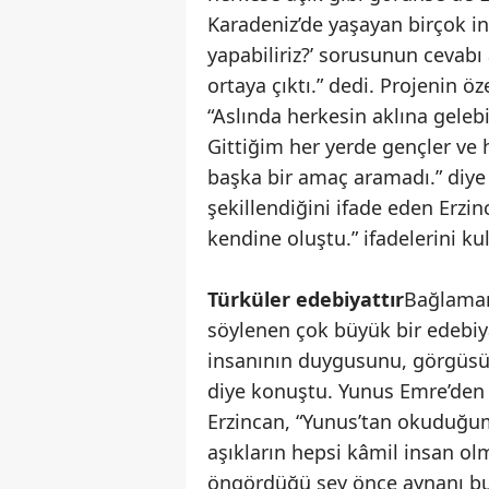
Karadeniz’de yaşayan birçok i
yapabiliriz?’ sorusunun cevabı
ortaya çıktı.” dedi. Projenin ö
“Aslında herkesin aklına geleb
Gittiğim her yerde gençler ve 
başka bir amaç aramadı.” diye
şekillendiğini ifade eden Erzi
kendine oluştu.” ifadelerini ku
Türküler edebiyattır
Bağlamanı
söylenen çok büyük bir edebiy
insanının duygusunu, görgüsün
diye konuştu. Yunus Emre’den
Erzincan, “Yunus’tan okuduğu
aşıkların hepsi kâmil insan ol
öngördüğü şey önce aynanı bul