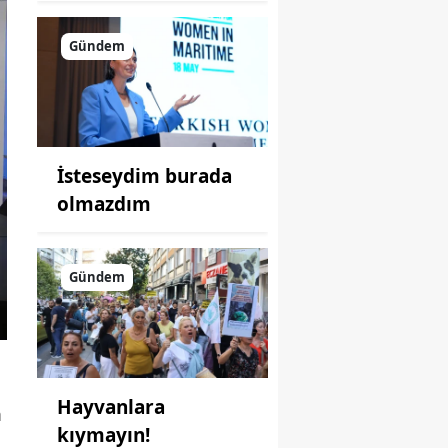
Gündem
İsteseydim burada
olmazdım
Gündem
Hayvanlara
m
kıymayın!