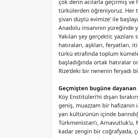
çok derin acılarla geçirmiş ve h
türkülerden öğreniyoruz. Her t
şivan düştü evimize’ ile başlay
Anadolu insanının yüreğinde ya
Yakılan şey gerçektir, yazılanı si
hatıraları, aşkları, feryatları, 
türkü etrafında toplum kümel
başladığında ortak hatıralar or
Rize’deki bir nenenin feryadı b
Geçmişten bugüne dayanan k
Köy Enstitüleri’ni dışarı bıra
geniş, muazzam bir hafızanın 
yarı kültürünün içinde barındığ
Türkmenistan’ı, Arnavutluk’u, M
kadar zengin bir coğrafyada, ç