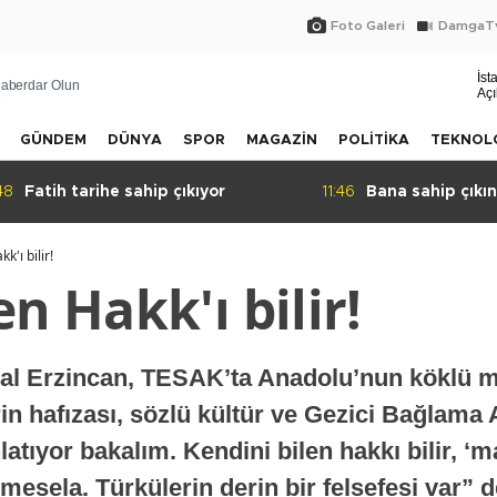
Foto Galeri
DamgaTv
İst
aberdar Olun
Açı
GÜNDEM
DÜNYA
SPOR
MAGAZİN
POLİTİKA
TEKNOL
:46
Bana sahip çıkın!
23:51
Hem futbola he
isim: BAHA!
k'ı bilir!
n Hakk'ı bilir!
dal Erzincan, TESAK’ta Anadolu’nun köklü m
rin hafızası, sözlü kültür ve Gezici Bağlama
latıyor bakalım. Kendini bilen hakkı bilir, ‘
mesela. Türkülerin derin bir felsefesi var” d