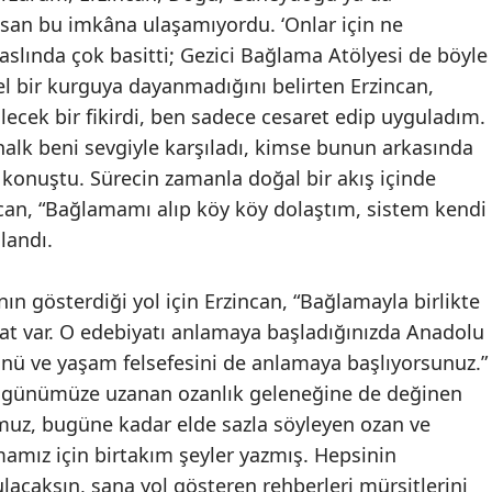
nsan bu imkâna ulaşamıyordu. ‘Onlar için ne
 aslında çok basitti; Gezici Bağlama Atölyesi de böyle
zel bir kurguya dayanmadığını belirten Erzincan,
ilecek bir fikirdi, ben sadece cesaret edip uyguladım.
halk beni sevgiyle karşıladı, kimse bunun arkasında
 konuştu. Sürecin zamanla doğal bir akış içinde
ncan, “Bağlamamı alıp köy köy dolaştım, sistem kendi
llandı.
n gösterdiği yol için Erzincan, “Bağlamayla birlikte
at var. O edebiyatı anlamaya başladığınızda Anadolu
ü ve yaşam felsefesini de anlamaya başlıyorsunuz.”
 günümüze uzanan ozanlık geleneğine de değinen
muz, bugüne kadar elde sazla söyleyen ozan ve
mamız için birtakım şeyler yazmış. Hepsinin
acaksın, sana yol gösteren rehberleri mürşitlerini