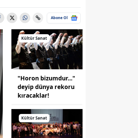
Abone Ol
Kültür Sanat
"Horon bizumdur..."
deyip dünya rekoru
kıracaklar!
Kültür Sanat