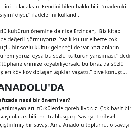
ini bulacaksın. Kendini bilen hakkı bilir, ‘mademki
yım’ diyor.” ifadelerini kullandı.
zlü kültürün önemine dair ise Erzincan, “Biz kitap
nce değerli görmüyoruz. Yazılı kültür elbette çok
lü bir sözlü kültür geleneği de var. Yazılanların
şünemiyoruz, oysa bu sözlü kültürün yansıması.” dedi
kütüphanelerimize koyabiliyorsak, bu biraz da sözlü
şleri köy köy dolaşan âşıklar yaşattı.” diye konuştu.
 ANADOLU'DA
afızada nasıl bir önemi var?
 yazılmayanları, türkülerde görebiliyoruz. Çok basit bi
aşı olarak bilinen Trablusgarp Savaşı, tarihsel
eçiştirilmiş bir savaş. Ama Anadolu toplumu, o savaşı