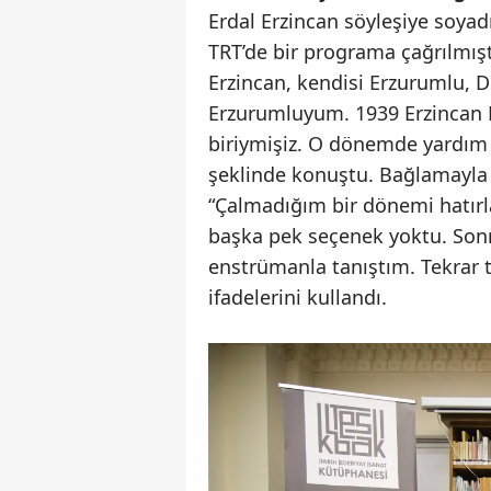
Erdal Erzincan söyleşiye soyadı
TRT’de bir programa çağrılmış
Erzincan, kendisi Erzurumlu, De
Erzurumluyum. 1939 Erzincan 
biriymişiz. O dönemde yardım e
şeklinde konuştu. Bağlamayla 
“Çalmadığım bir dönemi hatır
başka pek seçenek yoktu. Sonr
enstrümanla tanıştım. Tekrar 
ifadelerini kullandı.