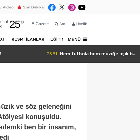
 Video
Son Dakika
25
°
anbul
E-Gazete
Ara
Üyelik
k
MENÜ
OJİ
RESMİ İLANLAR
EĞİTİM
YAZARLAR
İLETİŞİM
m müziğe aşık bir
22:47
İstanbul halkı yeşil istiyor!
üzik ve söz geleneğini
 Atölyesi konuşuldu.
mademki ben bir insanım,
edi