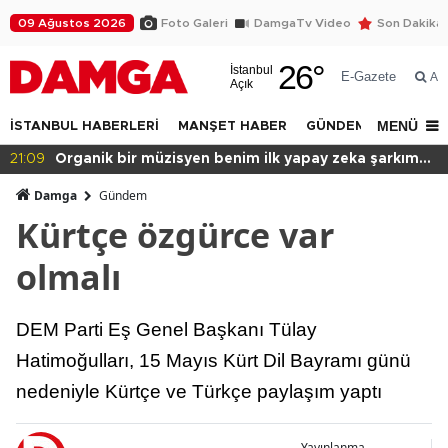
09 Ağustos 2026
Foto Galeri
DamgaTv Video
Son Dakika
26
°
İstanbul
E-Gazete
Ar
Açık
MENÜ
İSTANBUL HABERLERİ
MANŞET HABER
GÜNDEM
DÜNYA
21:09
Organik bir müzisyen benim ilk yapay zeka şarkım
için ne dedi?
Damga
Gündem
Kürtçe özgürce var
olmalı
DEM Parti Eş Genel Başkanı Tülay
Hatimoğulları, 15 Mayıs Kürt Dil Bayramı günü
nedeniyle Kürtçe ve Türkçe paylaşım yaptı
Yayınlanma