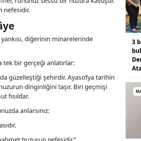
fifler, ruhunuz sessiz bir huzura kavuşur.
 nefesidir.
âye
 yankısı, diğerinin minarelerinde
3 b
bu
De
ek bir gerçeği anlatırlar:
At
rada güzelleştiği şehirdir. Ayasofya tarihin
huzurun dinginliğini taşır. Biri geçmişi
Ma
t fısıldar.
nuzda anlarsınız:
sıdır.
anahmet huzurun nefesidir.”