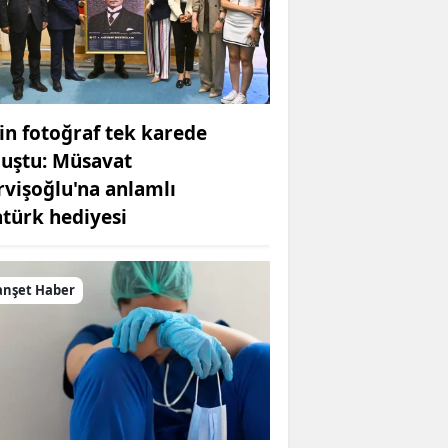
in fotoğraf tek karede
luştu: Müsavat
rvişoğlu'na anlamlı
atürk hediyesi
nşet Haber