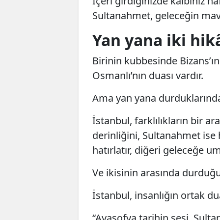
İçeri girdiğinizde kalbiniz ha
Sultanahmet, geleceğin mavi
Yan yana iki hik
Birinin kubbesinde Bizans’ın
Osmanlı’nın duası vardır.
Ama yan yana durduklarında t
İstanbul, farklılıkların bir a
derinliğini, Sultanahmet ise 
hatırlatır, diğeri geleceğe umu
Ve ikisinin arasında durduğu
İstanbul, insanlığın ortak dua
“Ayasofya tarihin sesi, Sult