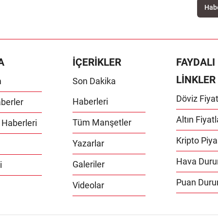
A
İÇERİKLER
FAYDALI
LİNKLER
m
Son Dakika
Döviz Fiyat
Haberleri
berler
Altın Fiyatl
Tüm Manşetler
 Haberleri
Kripto Piya
Yazarlar
Hava Dur
Galeriler
i
Puan Dur
Videolar