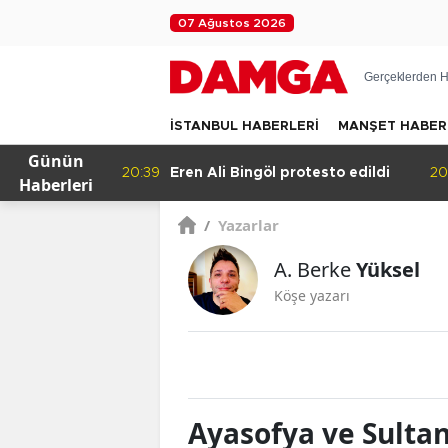
07 Ağustos 2026
Gerçeklerden H
İSTANBUL HABERLERİ
MANŞET HABER
Günün
k!
20:39
Eren Ali Bingöl protesto edildi
20
Haberleri
/
Yazarlar
A. Berke
Yüksel
Köşe yazarı
Ayasofya ve Sultan