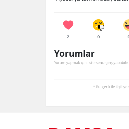
2
0
Yorumlar
Yorum yapmak için, isterseniz giriş yapabilir v
* Bu içerik ile ilgili 