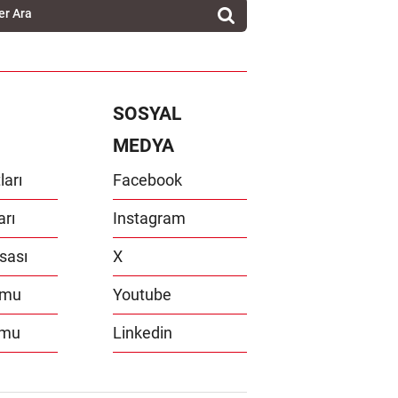
SOSYAL
MEDYA
ları
Facebook
arı
Instagram
sası
X
umu
Youtube
umu
Linkedin