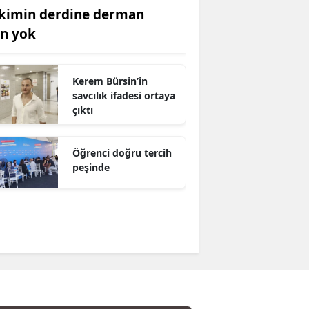
kimin derdine derman
an yok
Kerem Bürsin’in
savcılık ifadesi ortaya
çıktı
Öğrenci doğru tercih
peşinde