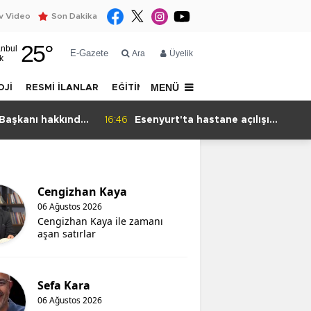
 Video
Son Dakika
25
°
anbul
E-Gazete
Ara
Üyelik
k
MENÜ
OJİ
RESMİ İLANLAR
EĞİTİM
YAZARLAR
İLETİŞİM
 Başkanı hakkında
16:46
Esenyurt'ta hastane açılışı
otopark yazışmasına takıldı
Cengizhan Kaya
06 Ağustos 2026
Cengizhan Kaya ile zamanı
aşan satırlar
Sefa Kara
06 Ağustos 2026