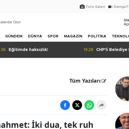
Foto Galeri
DamgaTv
İst
aberdar Olun
Açı
GÜNDEM
DÜNYA
SPOR
MAGAZİN
POLİTİKA
TEKNOL
:36
Eğitimde haksızlık!
19:28
CHP'li Belediye
tahliye kararı
Tüm Yazıları
ahmet: İki dua, tek ruh