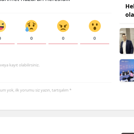
He
ol
0
0
0
0
eya kayıt olabilirsiniz.
yorum yok, ilk yorumu siz yazın, tartışalım *