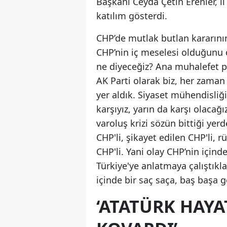
Başkanı Ceyda Çetin Erenler, il
katılım gösterdi.
CHP’de mutlak butlan kararın
CHP’nin iç meselesi olduğunu 
ne diyeceğiz? Ana muhalefet p
AK Parti olarak biz, her zama
yer aldık. Siyaset mühendisli
karşıyız, yarın da karşı olacağ
varoluş krizi sözün bittiği ye
CHP'li, şikayet edilen CHP'li, rü
CHP'li. Yani olay CHP’nin içind
Türkiye'ye anlatmaya çalıştıkl
içinde bir saç saça, baş başa 
‘ATATÜRK HAYA