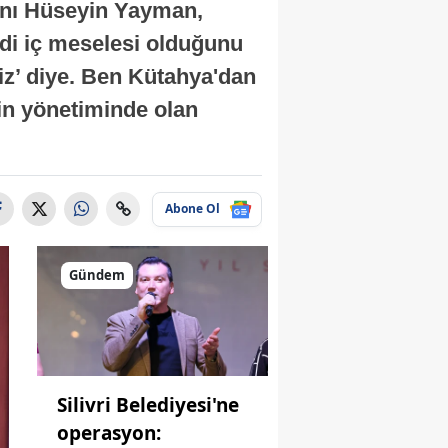
kanı Hüseyin Yayman,
ndi iç meselesi olduğunu
yiz’ diye. Ben Kütahya'dan
in yönetiminde olan
Abone Ol
Gündem
Silivri Belediyesi'ne
operasyon: