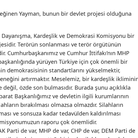
değinen Yayman, bunun bir devlet projesi olduğuna
li Dayanışma, Kardeşlik ve Demokrasi Komisyonu bir
rojesidir. Terörün sonlanması ve terör örgütünün
idir. Cumhurbaşkanımız ve Cumhur İttifakı’nın MHP
başkanlığında yürüyen Türkiye için çok önemli bir
in demokrasisinin standartlarını yükselmektir,
neğini artırmaktır. Meselemiz, bir kardeşlik iklimini
e değil, özde son bulmasıdır. Burada şunu açıklıkla
hbarat Başkanlığımız ve devletin ilgili kurumlarının
ahların bırakılması olmazsa olmazdır. Silahların
lması ve sonsuza kadar tedavülden kaldırılması
omisyonumuzun raporu çok önemlidir.
Parti de var, MHP de var, CHP de var, DEM Parti de