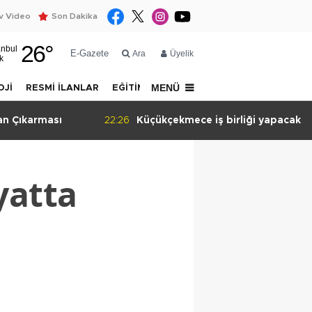
 Video
Son Dakika
26
°
anbul
E-Gazete
Ara
Üyelik
k
MENÜ
OJİ
RESMİ İLANLAR
EĞİTİM
YAZARLAR
İLETİŞİM
n Çıkarması
22:26
Küçükçekmece iş birliği yapacak
yatta