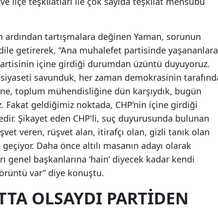
 ve ilçe teşkilatları ile çok sayıda teşkilat mensubu
ın ardından tartışmalara değinen Yaman, sorunun
dile getirerek, “Ana muhalefet partisinde yaşananlara
artisinin içine girdiği durumdan üzüntü duyuyoruz.
n siyaseti savunduk, her zaman demokrasinin tarafınd
ğine, toplum mühendisliğine dün karşıydık, bugün
ız. Fakat geldiğimiz noktada, CHP’nin içine girdiği
rdedir. Şikayet eden CHP'li, suç duyurusunda bulunan
şvet veren, rüşvet alan, itirafçı olan, gizli tanık olan
e geçiyor. Daha önce altılı masanın adayı olarak
arı genel başkanlarına ‘hain’ diyecek kadar kendi
görüntü var” diye konuştu.
TTA OLSAYDI PARTİDEN