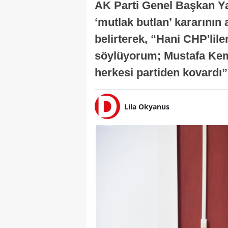
AK Parti Genel Başkan Ya
‘mutlak butlan’ kararının
belirterek, “Hani CHP'lile
söylüyorum; Mustafa Kema
herkesi partiden kovardı”
Lila Okyanus