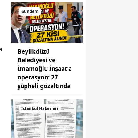
Gündem
a
Beylikdüzü
Belediyesi ve
İmamoğlu İnşaat'a
operasyon: 27
şüpheli gözaltında
İstanbul Haberleri