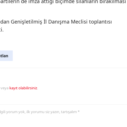
partilerin de imza attığı biçimde silahların bırakılması
an Genişletilmiş İl Danışma Meclisi toplantısı
ti.
tlan
veya
kayıt olabilirsiniz
.
 ilgili yorum yok, ilk yorumu siz yazın, tartışalım *