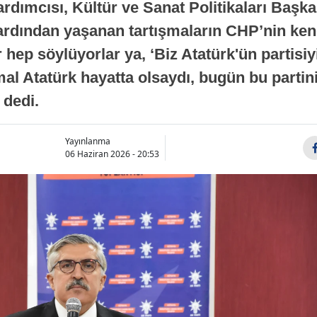
rdımcısı, Kültür ve Sanat Politikaları Baş
 ardından yaşanan tartışmaların CHP’nin ke
r hep söylüyorlar ya, ‘Biz Atatürk'ün partisi
l Atatürk hayatta olsaydı, bugün bu partin
 dedi.
Yayınlanma
06 Haziran 2026 - 20:53