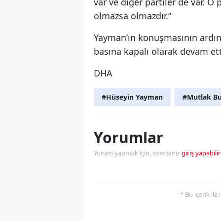
var ve diğer partiler de var. O 
olmazsa olmazdır.”
Yayman’ın konuşmasının ardınd
basına kapalı olarak devam et
DHA
#Hüseyin Yayman
#Mutlak Bu
Yorumlar
Yorum yapmak için, isterseniz
giriş yapabilir
* Bu içerik ile