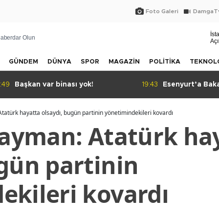
Foto Galeri
DamgaTv
İst
aberdar Olun
Açı
GÜNDEM
DÜNYA
SPOR
MAGAZİN
POLİTİKA
TEKNOL
49
Başkan var binası yok!
19:43
Esenyurt’a Baka
Atatürk hayatta olsaydı, bugün partinin yönetimindekileri kovardı
 Yayman: Atatürk ha
gün partinin
ekileri kovardı