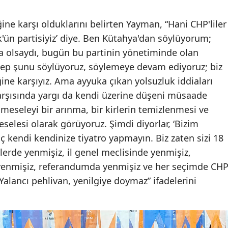
ne karşı olduklarını belirten Yayman, “Hani CHP'liler
k'ün partisiyiz’ diye. Ben Kütahya'dan söylüyorum;
 olsaydı, bugün bu partinin yönetiminde olan
 hep şunu söylüyoruz, söylemeye devam ediyoruz; biz
ne karşıyız. Ama ayyuka çıkan yolsuzluk iddiaları
 karşısında yargı da kendi üzerine düşeni müsaade
z meseleyi bir arınma, bir kirlerin temizlenmesi ve
eselesi olarak görüyoruz. Şimdi diyorlar, ‘Bizim
ç kendi kendinize tiyatro yapmayın. Biz zaten sizi 18
lerde yenmişiz, il genel meclisinde yenmişiz,
enmişiz, referandumda yenmişiz ve her seçimde CH
 Yalancı pehlivan, yenilgiye doymaz” ifadelerini