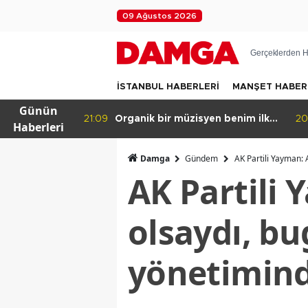
09 Ağustos 2026
Gerçeklerden H
İSTANBUL HABERLERİ
MANŞET HABER
Günün
leceği
21:09
Organik bir müzisyen benim ilk
20:
Haberleri
yapay zeka şarkım için ne dedi?
Damga
Gündem
AK Partili Yayman: 
AK Partili
olsaydı, bu
yönetimind