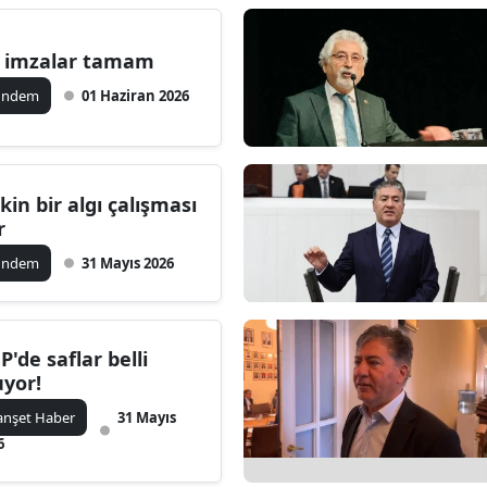
k imzalar tamam
ündem
01 Haziran 2026
rkin bir algı çalışması
r
ündem
31 Mayıs 2026
P'de saflar belli
uyor!
nşet Haber
31 Mayıs
6