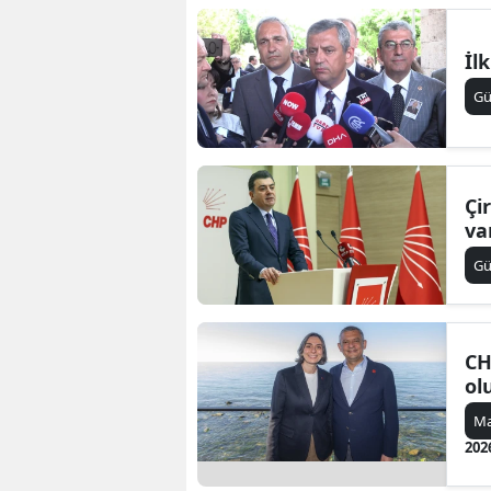
İl
G
Çi
va
G
CH
ol
Ma
202