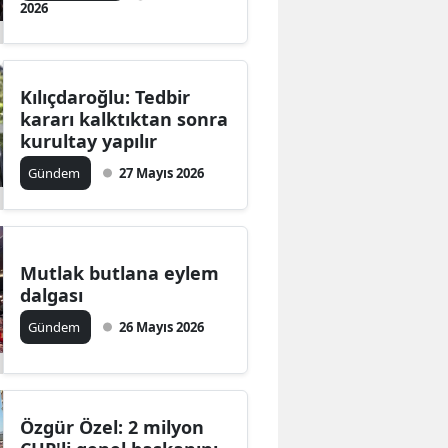
2026
Kılıçdaroğlu: Tedbir
kararı kalktıktan sonra
kurultay yapılır
Gündem
27 Mayıs 2026
Mutlak butlana eylem
dalgası
Gündem
26 Mayıs 2026
Özgür Özel: 2 milyon