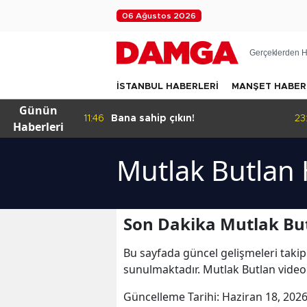
06 Ağustos 2026
Gerçeklerden H
İSTANBUL HABERLERİ
MANŞET HABER
Günün
ıkıyor
11:46
Bana sahip çıkın!
23
Haberleri
Mutlak Butlan 
Son Dakika Mutlak But
Bu sayfada güncel gelişmeleri takip
sunulmaktadır. Mutlak Butlan videol
Güncelleme Tarihi:
Haziran 18, 2026