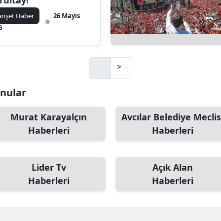
rultay!
nşet Haber
26 Mayıs
6
>
onular
Murat Karayalçın
Avcılar Belediye Meclis
Haberleri
Haberleri
Lider Tv
Açık Alan
Haberleri
Haberleri