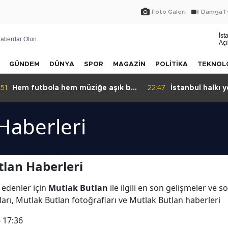
Foto Galeri
DamgaTv
İst
aberdar Olun
Açı
GÜNDEM
DÜNYA
SPOR
MAGAZİN
POLİTİKA
TEKNOL
:51
Hem futbola hem müziğe aşık bir
22:47
İstanbul halkı ye
isim: BAHA!
Haberleri
lan Haberleri
 edenler için
Mutlak Butlan
ile ilgili en son gelişmeler ve 
arı, Mutlak Butlan fotoğrafları ve Mutlak Butlan haberleri
 17:36