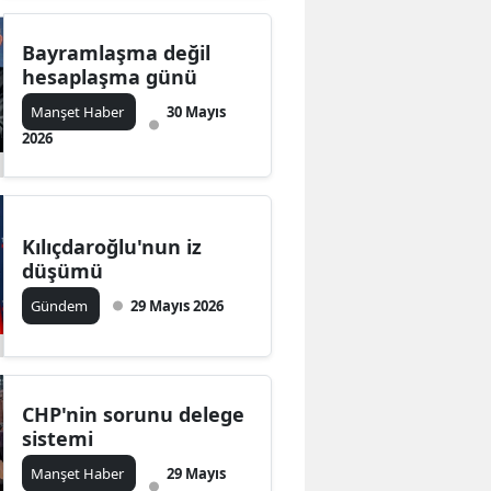
Bayramlaşma değil
hesaplaşma günü
Manşet Haber
30 Mayıs
2026
Kılıçdaroğlu'nun iz
düşümü
Gündem
29 Mayıs 2026
CHP'nin sorunu delege
sistemi
Manşet Haber
29 Mayıs