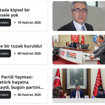
tada kişisel bir
sele yok
ündem
18 Haziran 2026
ze bir tuzak kuruldu!
ündem
08 Haziran 2026
 Partili Yayman:
atürk hayatta
saydı, bugün partinin
netimindekileri
ündem
06 Haziran 2026
vardı