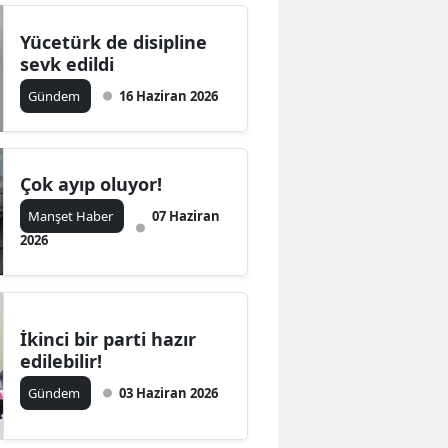
Yücetürk de disipline
sevk edildi
Gündem
16 Haziran 2026
Çok ayıp oluyor!
Manşet Haber
07 Haziran
2026
İkinci bir parti hazır
edilebilir!
Gündem
03 Haziran 2026