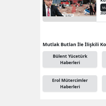
ku
Ma
202
Mutlak Butlan İle İlişkili K
Bülent Yücetürk
Haberleri
Erol Mütercimler
Haberleri