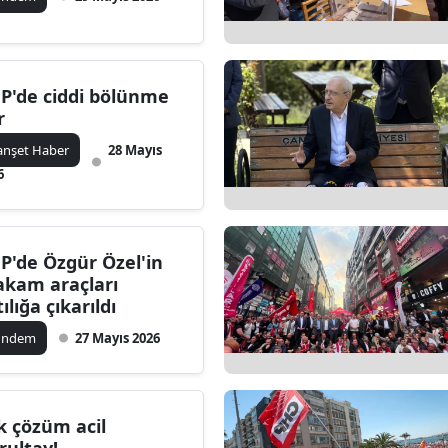
P'de ciddi bölünme
r
nşet Haber
28 Mayıs
6
P'de Özgür Özel'in
kam araçları
ılığa çıkarıldı
ündem
27 Mayıs 2026
k çözüm acil