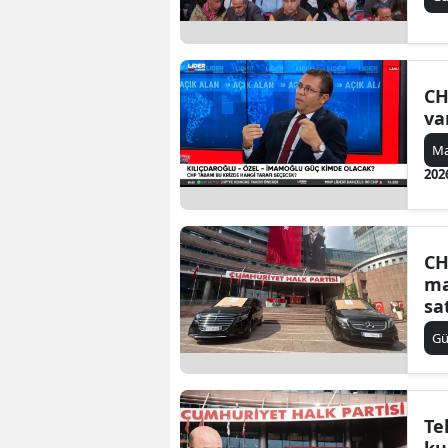
CH
va
Ma
202
CH
ma
sat
G
Te