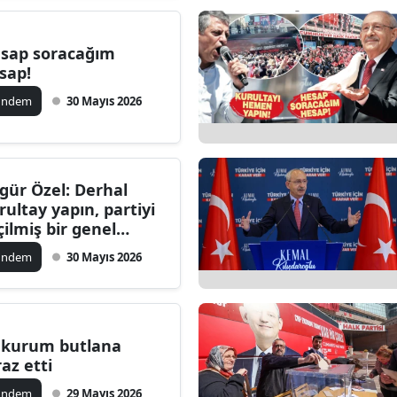
sap soracağım
sap!
ündem
30 Mayıs 2026
gür Özel: Derhal
rultay yapın, partiyi
çilmiş bir genel
şkana kavuşturun
ündem
30 Mayıs 2026
 kurum butlana
raz etti
ündem
29 Mayıs 2026