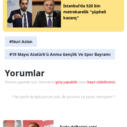
İstanbul'da 520 bin
metrekarelik "şüpheli
kazanç"
#Nuri Aslan
#19 Mayıs Atatürk’ü Anma Gençlik Ve Spor Bayramı
Yorumlar
Yorum yapmak için, isterseniz
giriş yapabilir
veya
kayıt olabilirsiniz
.
* Bu içerik ile ilgili yorum yok, ilk yorumu siz yazın, tartışalım *
Tuzla defterini açtı!