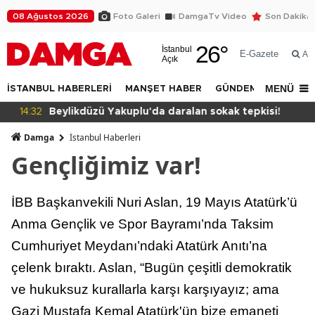
08 Ağustos 2026
Foto Galeri
DamgaTv Video
Son Dakika
26
°
İstanbul
E-Gazete
Ar
Açık
MENÜ
İSTANBUL HABERLERİ
MANŞET HABER
GÜNDEM
DÜNYA
14:32
Beylikdüzü Yakuplu'da daralan sokak tepkisi!
Damga
İstanbul Haberleri
Gençliğimiz var!
İBB Başkanvekili Nuri Aslan, 19 Mayıs Atatürk’ü
Anma Gençlik ve Spor Bayramı’nda Taksim
Cumhuriyet Meydanı’ndaki Atatürk Anıtı’na
çelenk bıraktı. Aslan, “Bugün çeşitli demokratik
ve hukuksuz kurallarla karşı karşıyayız; ama
Gazi Mustafa Kemal Atatürk'ün bize emaneti