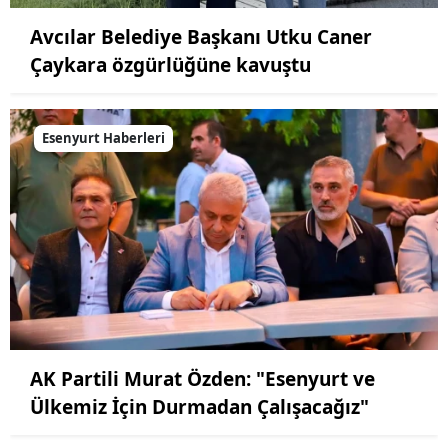
Avcılar Belediye Başkanı Utku Caner
Çaykara özgürlüğüne kavuştu
Esenyurt Haberleri
AK Partili Murat Özden: "Esenyurt ve
Ülkemiz İçin Durmadan Çalışacağız"