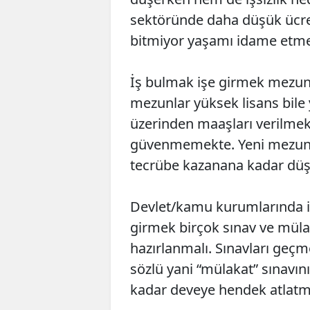
sektöründe daha düşük ücre
bitmiyor yaşamı idame etmek
İş bulmak işe girmek mezun 
mezunlar yüksek lisans bile 
üzerinden maaşları verilmek
güvenmemekte. Yeni mezunla
tecrübe kazanana kadar dü
Devlet/kamu kurumlarında is
girmek birçok sınav ve müla
hazırlanmalı. Sınavları geç
sözlü yani “mülakat” sınavın
kadar deveye hendek atlatma