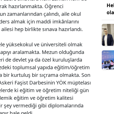
He
ak hazırlanmakta. Öğrenci
ol
 zamanlarından çalındı, aile okul
ders almak için maddi imkânlarını
 ailesi hep birlikte sınava hazırlandı.
le yüksekokul ve üniversiteli olmak
kapıyı aralamakta. Mezun olduğunda
leri de devlet ya da özel kuruluşlarda
zdeki toplumsal yapıda eğitim/öğretim
bir kurtuluş bir sıçrama olmakta. Son
 Askeri Faşist Darbesinin YÖK müptelası
elerde ki eğitim ve öğretim niteliği gün
demik eğitim ve öğretim kalitesi
r şey vermediği gibi diplomalarında
anır hale geldi.