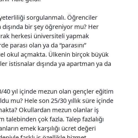
eterliliği sorgulanmalı. Öğrenciler
n dışında bir şey öğreniyor mu? Her
arak herkesi üniversiteli yapmak
rde parası olan ya da “parasını”
zel okul açmakta. Ülkenin birçok büyük
eler istisnalar dışında ya apartman ya da
40 yıl içinde mezun olan gençler eğitim
uldu mu? Hele son 25/30 yıllık süre içinde
makta? Okullardan mezun olanlar iş
 talebinden çok fazla. Talep fazlalığı
nların emek karşılığı ücret değeri
niyle farklı iş özellikle hizmet