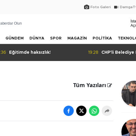
Foto Galeri
DamgaTv
İst
aberdar Olun
Açı
GÜNDEM
DÜNYA
SPOR
MAGAZİN
POLİTİKA
TEKNOL
Eğitimde haksızlık!
19:28
CHP'li Belediye Ba
tahliye kararı
Tüm Yazıları