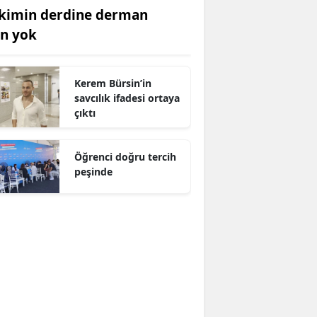
kimin derdine derman
an yok
Kerem Bürsin’in
savcılık ifadesi ortaya
çıktı
Öğrenci doğru tercih
peşinde