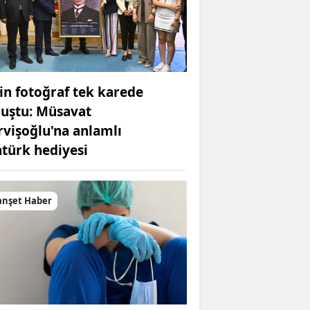
in fotoğraf tek karede
luştu: Müsavat
rvişoğlu'na anlamlı
atürk hediyesi
nşet Haber