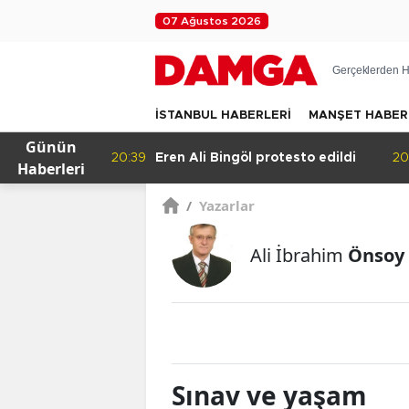
07 Ağustos 2026
Gerçeklerden H
İSTANBUL HABERLERİ
MANŞET HABER
Günün
20:39
Eren Ali Bingöl protesto edildi
20:36
Haberleri
/
Yazarlar
Ali İbrahim
Önsoy
Sınav ve yaşam