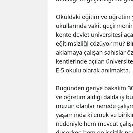
Okuldaki eğitim ve öğretim y
okullarında vakit geçirmeni
kente devlet üniversitesi aç
eğitimsizliği çözüyor mu? Bi
aklamaya çalışan şahıslar ö
kentlerinde açılan üniversit
E-5 okulu olarak anılmakta.
Bugünden geriye bakalım 30/
ve öğretim aldığı dalda iş b
mezun olanlar nerede çalış
yaşamında ki emek ve birikim
nedeniyle hem mevcut çalışa
düşerken hem de işsizlik nede