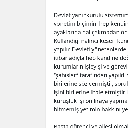
Devlet yani “kurulu sistemin”
yönetim biçimini hep kendin
ayaklarına nal çakmadan önc
Kullandığı nalıncı keseri ke
yapılır. Devleti yönetenlerde
itibar adıyla hep kendine d
kurumların işleyişi ve görev
“şahıslar” tarafından yapıld
birilerine söz vermiştir, sor
işini birilerine ihale etmişt
kuruşluk işi on liraya yapm
bitmemiş yetimin hakkını ye
Başta öğrenci ve ailesi ol