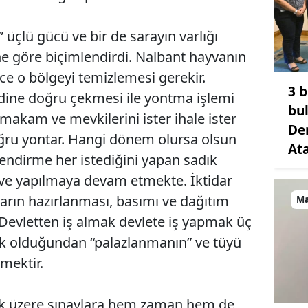
 üçlü gücü ve bir de sarayın varlığı
e göre biçimlendirdi. Nalbant hayvanın
e o bölgeyi temizlemesi gerekir.
3 b
ndine doğru çekmesi ile yontma işlemi
bu
 makam ve mevkilerini ister ihale ister
De
oğru yontar. Hangi dönem olursa olsun
At
lendirme her istediğini yapan sadık
ı ve yapılmaya devam etmekte. İktidar
uların hazırlanması, basımı ve dağıtım
Ma
ir. Devletten iş almak devlete iş yapmak üç
ak olduğundan “palazlanmanın” ve tüyü
mektir.
mak üzere sınavlara hem zaman hem de