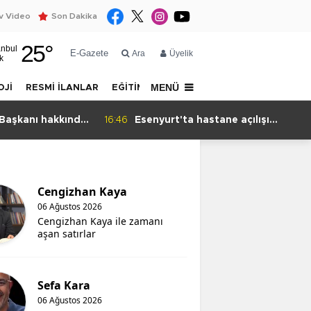
 Video
Son Dakika
25
°
anbul
E-Gazete
Ara
Üyelik
k
MENÜ
OJİ
RESMİ İLANLAR
EĞİTİM
YAZARLAR
İLETİŞİM
şkanı hakkında
16:46
Esenyurt'ta hastane açılışı
1
otopark yazışmasına takıldı
Cengizhan Kaya
06 Ağustos 2026
Cengizhan Kaya ile zamanı
aşan satırlar
Sefa Kara
06 Ağustos 2026