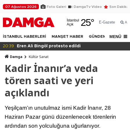
07 Ağustos 2026
Foto Galeri
DamgaTv Video
Son Dakika
25
°
İstanbul
E-Gazete
Ar
Açık
MENÜ
İSTANBUL HABERLERİ
MANŞET HABER
GÜNDEM
DÜNYA
20:36
Eğitimde haksızlık!
Damga
Kültür Sanat
Kadir İnanır’a veda
tören saati ve yeri
açıklandı
Yeşilçam’ın unutulmaz ismi Kadir İnanır, 28
Haziran Pazar günü düzenlenecek törenlerin
ardından son yolculuğuna uğurlanıyor.