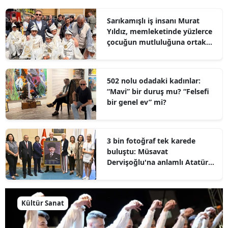
Sarıkamışlı iş insanı Murat
Yıldız, memleketinde yüzlerce
çocuğun mutluluğuna ortak
oldu
502 nolu odadaki kadınlar:
“Mavi” bir duruş mu? “Felsefi
bir genel ev” mi?
3 bin fotoğraf tek karede
buluştu: Müsavat
Dervişoğlu'na anlamlı Atatürk
hediyesi
Kültür Sanat