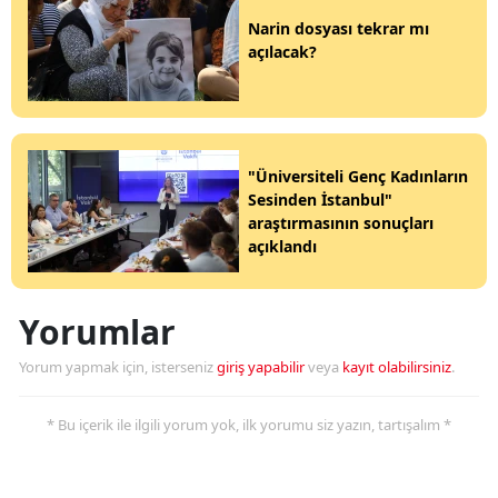
Narin dosyası tekrar mı
açılacak?
"Üniversiteli Genç Kadınların
Sesinden İstanbul"
araştırmasının sonuçları
açıklandı
Yorumlar
Yorum yapmak için, isterseniz
giriş yapabilir
veya
kayıt olabilirsiniz
.
* Bu içerik ile ilgili yorum yok, ilk yorumu siz yazın, tartışalım *