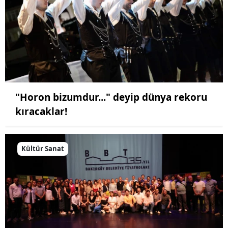
"Horon bizumdur..." deyip dünya rekoru
kıracaklar!
Kültür Sanat