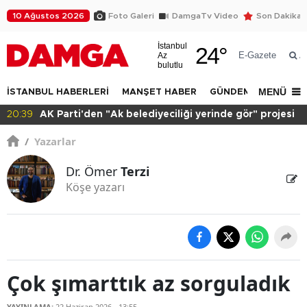
10 Ağustos 2026
Foto Galeri
DamgaTv Video
Son Dakika
İstanbul
24
°
E-Gazete
Az
A
bulutlu
MENÜ
İSTANBUL HABERLERİ
MANŞET HABER
GÜNDEM
DÜNYA
n "Ak belediyeciliği yerinde gör" projesi
20:15
Sağlık çalış
/
Yazarlar
Dr. Ömer
Terzi
Köşe yazarı
Çok şımarttık az sorguladık
YAYINLAMA:
22 Haziran 2026 - 13:55