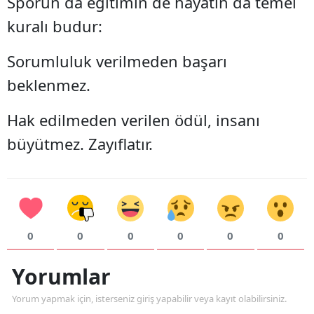
Sporun da eğitimin de hayatın da temel
kuralı budur:
Sorumluluk verilmeden başarı
beklenmez.
Hak edilmeden verilen ödül, insanı
büyütmez. Zayıflatır.
0
0
0
0
0
0
Yorumlar
Yorum yapmak için, isterseniz giriş yapabilir veya kayıt olabilirsiniz.