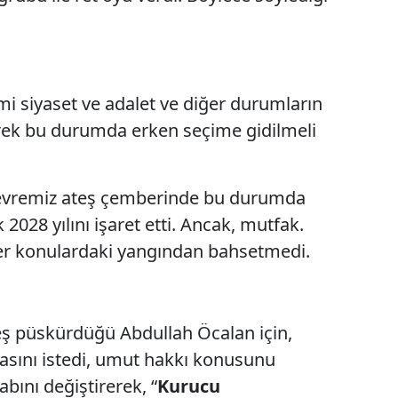
 siyaset ve adalet ve diğer durumların
rerek bu durumda erken seçime gidilmeli
“Çevremiz ateş çemberinde bu durumda
2028 yılını işaret etti. Ancak, mutfak.
ğer konulardaki yangından bahsetmedi.
eş püskürdüğü Abdullah Öcalan için,
ını istedi, umut hakkı konusunu
bını değiştirerek, “
Kurucu