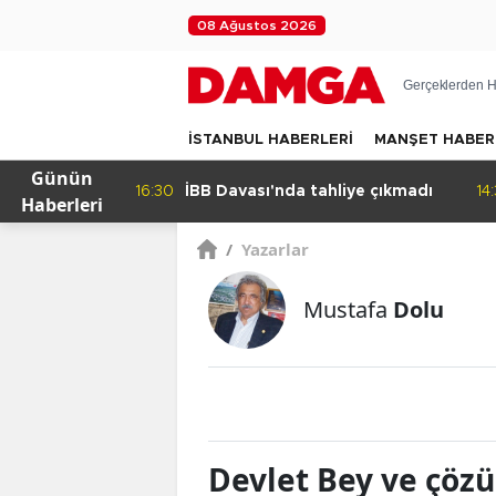
08 Ağustos 2026
Gerçeklerden H
İSTANBUL HABERLERİ
MANŞET HABER
Günün
kleyen
16:30
İBB Davası'nda tahliye çıkmadı
14
Haberleri
/
Yazarlar
Mustafa
Dolu
Devlet Bey ve çöz