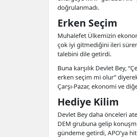
doğrulanmadı.
Erken Seçim
Muhalefet Ülkemizin ekonomi
çok iyi gitmediğini ileri sü
talebini dile getirdi.
Buna karşılık Devlet Bey, 
erken seçim mi olur” diyerek 
Çarşı-Pazar, ekonomi ve di
Hediye Kilim
Devlet Bey daha önceleri at
DEM grubuna gelip konuşmas
gündeme getirdi, APO’ya hita