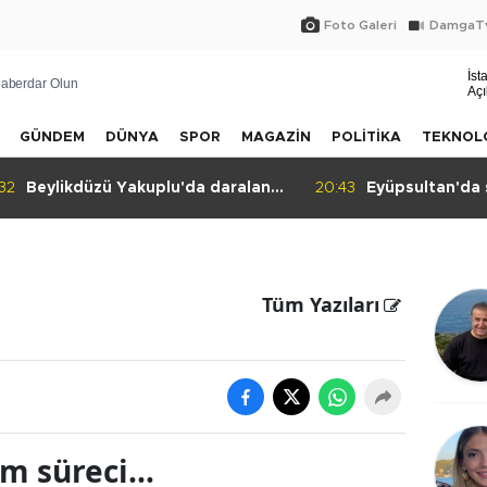
Foto Galeri
DamgaTv
İst
aberdar Olun
Açı
GÜNDEM
DÜNYA
SPOR
MAGAZİN
POLİTİKA
TEKNOL
:32
Beylikdüzü Yakuplu'da daralan
20:43
Eyüpsultan'da 
sokak tepkisi!
Tüm Yazıları
üm süreci…