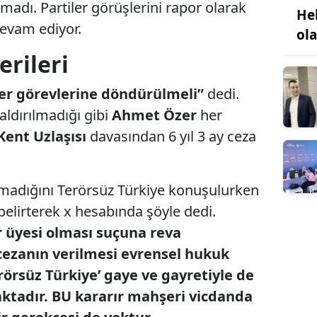
adı. Partiler görüşlerini rapor olarak
He
evam ediyor.
ol
erileri
r görevlerine döndürülmeli”
dedi.
aldırılmadığı gibi
Ahmet Özer
her
Kent Uzlaşısı
davasından 6 yıl 3 ay ceza
lmadığını Terörsüz Türkiye konuşulurken
elirterek x hesabında şöyle dedi.
r üyesi olması suçuna reva
cezanın verilmesi evrensel hukuk
‘Terörsüz Türkiye’ gaye ve gayretiyle de
aktadır. BU kararır mahşeri vicdanda