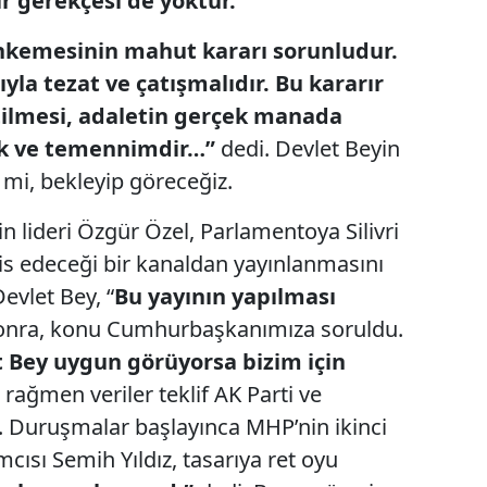
ir gerekçesi de yoktur.
ahkemesinin mahut kararı sorunludur.
yla tezat ve çatışmalıdır. Bu kararır
ilmesi, adaletin gerçek manada
lek ve temennimdir…”
dedi. Devlet Beyin
mi, bekleyip göreceğiz.
n lideri Özgür Özel, Parlamentoya Silivri
is edeceği bir kanaldan yayınlanmasını
Devlet Bey, “
Bu yayının yapılması
nra, konu Cumhurbaşkanımıza soruldu.
 Bey uygun görüyorsa bizim için
ağmen veriler teklif AK Parti ve
i. Duruşmalar başlayınca MHP’nin ikinci
cısı Semih Yıldız, tasarıya ret oyu