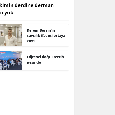
kimin derdine derman
an yok
Kerem Bürsin’in
savcılık ifadesi ortaya
çıktı
Öğrenci doğru tercih
peşinde