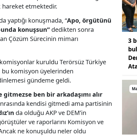
k hareket etmektedir.
nda yaptığı konuşmada, “
Apo, örgütünü
ubunda konuşsun”
dedikten sonra
tılan Çözüm Sürecinin mimarı
3 b
bu
De
omisyonlar kuruldu Terörsüz Türkiye
At
da bu komisyon üyelerinden
 dinlemesi gündeme geldi.
Ma
 gitmezse ben bir arkadaşımı alır
nrasında kendisi gitmedi ama partisinin
ız’ın
da olduğu AKP ve DEM’in
e görüştüler ve raporlarını Komisyon ve
Ancak ne konuşuldu neler oldu