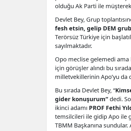
olduğu Ak Parti ile müştere
Devlet Bey, Grup toplantısı
fesh etsin, gelip DEM gr
Terörsüz Türkiye için başla
sayılmaktadır.
Opo meclise gelemedi ama k
için görüşler alındı bu sıra
milletvekillerinin Apo’yu da
Bu sırada Devlet Bey, “
Kimse
gider konuşurum”
dedi. So
ikinci adamı
PROF Fethi Yıld
temsilcileri ile gidip Apo il
TBMM Başkanına sundular. 