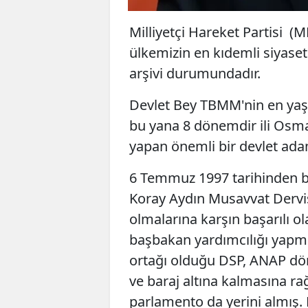
Milliyetçi Hareket Partisi (
ülkemizin en kıdemli siyasetç
arşivi durumundadır.
Devlet Bey TBMM'nin en yaşl
bu yana 8 dönemdir ili Osman
yapan önemli bir devlet adam
6 Temmuz 1997 tarihinden b
Koray Aydın Musavvat Derviş
olmalarına karşın başarılı o
başbakan yardımcılığı yapmı
ortağı olduğu DSP, ANAP dö
ve baraj altına kalmasına 
parlamento da yerini almış. Ha