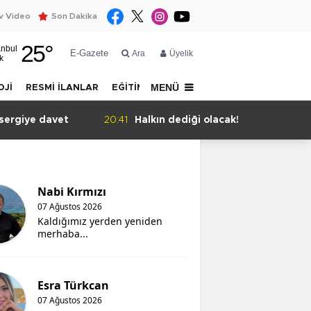
 Video
Son Dakika
25
°
anbul
E-Gazete
Ara
Üyelik
k
MENÜ
OJİ
RESMİ İLANLAR
EĞİTİM
YAZARLAR
İLETİŞİM
sergiye davet
20:41
Halkın dediği olacak!
Nabi Kırmızı
07 Ağustos 2026
Kaldığımız yerden yeniden
merhaba...
Esra Türkcan
07 Ağustos 2026