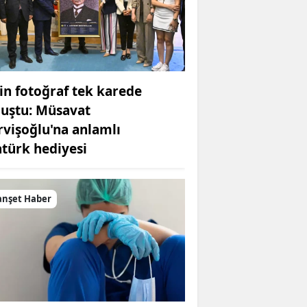
in fotoğraf tek karede
luştu: Müsavat
rvişoğlu'na anlamlı
atürk hediyesi
nşet Haber