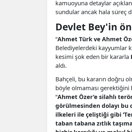
kamuoyuna detaylar açıklanm
sundular ancak hala süreç d
Devlet Bey'in ön
“
Ahmet Türk ve Ahmet Öze
Belediyelerdeki kayyumlar k
kesimi şok eden bir kararla
aldı.
Bahçeli, bu kararın doğru o
böyle olmaması gerektiğini b
“
Ahmet Özer’e silahlı terö
görülmesinden dolayı bu 
ilkeleri ile çeliştiği gibi 
taban tabana zıtlık taşım