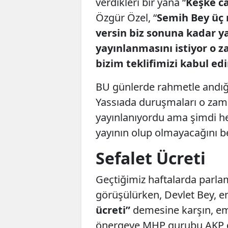
verdikleri bir yana “
Keşke ca
Özgür Özel, “
Semih Bey üç 
versin biz sonuna kadar y
yayınlanmasını istiyor o z
bizim teklifimizi kabul ed
BU günlerde rahmetle andığ
Yassıada duruşmaları o zam
yayınlanıyordu ama şimdi he
yayının olup olmayacağını b
Sefalet Ücreti
Geçtiğimiz haftalarda parl
görüşülürken, Devlet Bey, em
ücreti”
demesine karşın, eme
önergeye MHP gurubu AKP gru