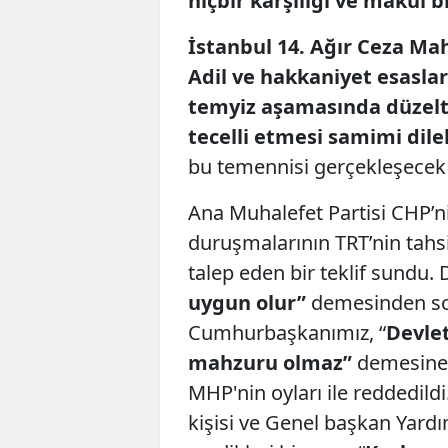
hiçbir karşılığı ve makul b
İstanbul 14. Ağır Ceza M
Adil ve hakkaniyet esasları
temyiz aşamasında düzelt
tecelli etmesi samimi di
bu temennisi gerçekleşecek 
Ana Muhalefet Partisi CHP’ni
duruşmalarının TRT’nin tahs
talep eden bir teklif sundu. 
uygun olur”
demesinden so
Cumhurbaşkanımız, “
Devlet
mahzuru olmaz”
demesine r
MHP'nin oyları ile reddedild
kişisi ve Genel başkan Yardım