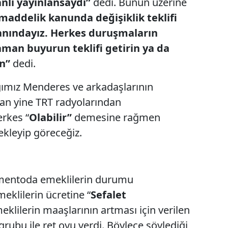
nlı yayınlansaydı”
dedi. Bunun üzerine
maddelik kanunda değişiklik teklifi
anındayız. Herkes duruşmaların
aman buyurun teklifi getirin ya da
in”
dedi.
ımız Menderes ve arkadaşlarının
an yine TRT radyolarından
rkes “
Olabilir”
demesine rağmen
ekleyip göreceğiz.
amentoda emeklilerin durumu
eklilerin ücretine “
Sefalet
klilerin maaşlarının artması için verilen
bu ile ret oyu verdi. Böylece söylediği