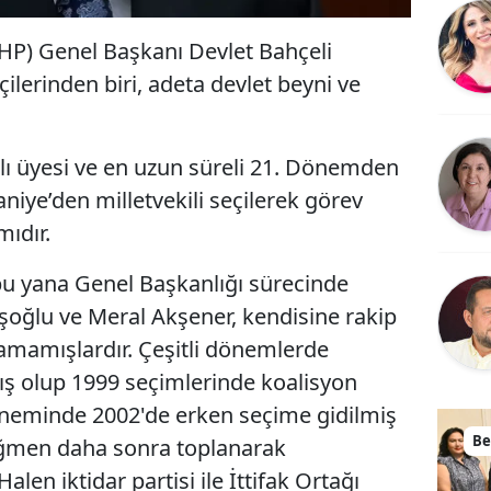
MHP) Genel Başkanı Devlet Bahçeli
ilerinden biri, adeta devlet beyni ve
ı üyesi ve en uzun süreli 21. Dönemden
iye’den milletvekili seçilerek görev
ıdır.
u yana Genel Başkanlığı sürecinde
oğlu ve Meral Akşener, kendisine rakip
lamamışlardır. Çeşitli dönemlerde
ş olup 1999 seçimlerinde koalisyon
neminde 2002'de erken seçime gidilmiş
Be
rağmen daha sonra toplanarak
len iktidar partisi ile İttifak Ortağı