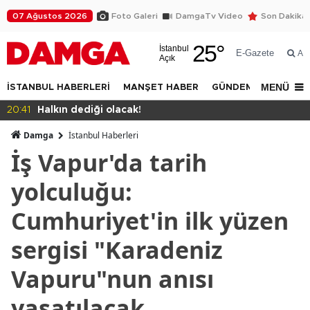
07 Ağustos 2026
Foto Galeri
DamgaTv Video
Son Dakika
25
°
İstanbul
E-Gazete
Ar
Açık
MENÜ
İSTANBUL HABERLERİ
MANŞET HABER
GÜNDEM
DÜNYA
20:39
Eren Ali Bingöl protesto edildi
Damga
İstanbul Haberleri
İş Vapur'da tarih
yolculuğu:
Cumhuriyet'in ilk yüzen
sergisi "Karadeniz
Vapuru"nun anısı
yaşatılacak