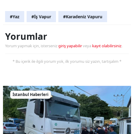
#Yaz
#İş Vapur
#Karadeniz Vapuru
Yorumlar
Yorum yapmak için, isterseniz
giriş yapabilir
veya
kayıt olabilirsiniz
.
* Bu içerik ile ilgili yorum yok, ilk yorumu siz yazın, tartışalım *
İstanbul Haberleri