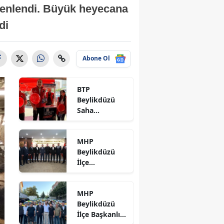
zenlendi. Büyük heyecana
di
Abone Ol
BTP
Beylikdüzü
Saha
Çalışmalarına
Devam Ediyor
MHP
Beylikdüzü
İlçe
Teşkilatında
Mahalle
MHP
Başkanlarına
Beylikdüzü
Yeni
İlçe Başkanlığı
Görevlendirm