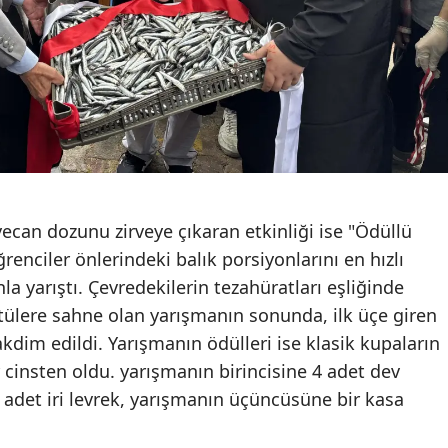
can dozunu zirveye çıkaran etkinliği ise "Ödüllü
enciler önlerindeki balık porsiyonlarını en hızlı
la yarıştı. Çevredekilerin tezahüratları eşliğinde
tülere sahne olan yarışmanın sonunda, ilk üçe giren
akdim edildi. Yarışmanın ödülleri ise klasik kupaların
r cinsten oldu. yarışmanın birincisine 4 adet dev
3 adet iri levrek, yarışmanın üçüncüsüne bir kasa