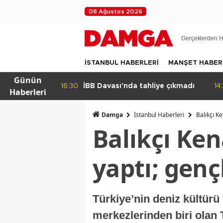
08 Ağustos 2026
Gerçeklerden H
İSTANBUL HABERLERİ
MANŞET HABER
Günün
liye çıkmadı
14:32
Beylikdüzü Yakuplu'da daralan
20
Haberleri
sokak tepkisi!
Damga
İstanbul Haberleri
Balıkçı Ke
Balıkçı Ke
yaptı; genç
Türkiye’nin deniz kültür
merkezlerinden biri olan 