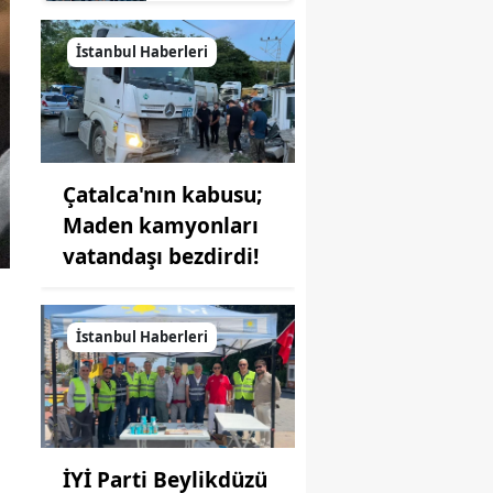
Gürpınar'da
eler
taksici
esnafıyla
İstanbul Haberleri
buluştu
Çatalca'nın kabusu;
Maden kamyonları
vatandaşı bezdirdi!
İstanbul Haberleri
İYİ Parti Beylikdüzü