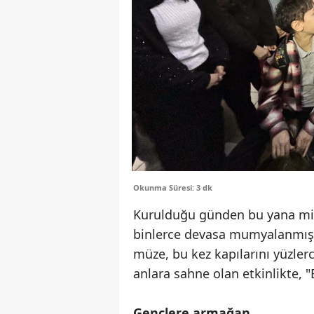
Okunma Süresi: 3 dk
Kurulduğu günden bu yana mily
binlerce devasa mumyalanmış d
müze, bu kez kapılarını yüzler
anlara sahne olan etkinlikte, 
Gençlere armağan