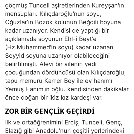
göçmüş Tunceli aşiretlerinden Kureyşan'ın
mensupları. Kılıçdaroğlu'nun soyu,
Oğuzlar’ın Bozok kolunun Beğdili boyuna
kadar uzanıyor. Kendisi de yaptığı bir
açıklamada soyunun Ehl-i Beyt’e
(Hz.Muhammed'in soyu) kadar uzanan
Seyyid soyuna uzanıyor olabileceğini
belirtilmişti. Alevi bir ailenin yedi
çocuğundan dördüncüsü olan Kılıçdaroğlu,
tapu memuru Kamer Bey ile ev hanımı
Yemuş Hanım'ın oğlu. kendisinden dakikalar
önce doğan bir ikiz kız kardeşi var.
ZOR BIR GENÇLIK GEÇIRDI
İlk ve ortaöğrenimini Erciş, Tunceli, Genç,
Elazığ gibi Anadolu’nun çeşitli yerlerindeki