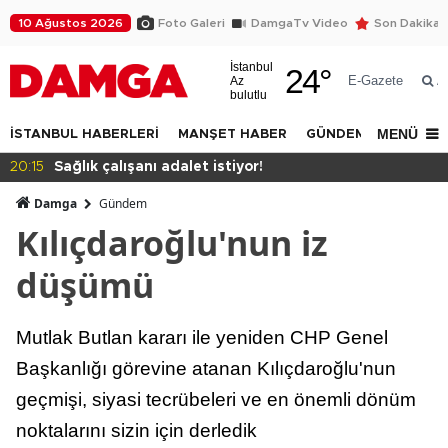
10 Ağustos 2026
Foto Galeri
DamgaTv Video
Son Dakika
İstanbul
24
°
E-Gazete
Az
A
bulutlu
MENÜ
İSTANBUL HABERLERİ
MANŞET HABER
GÜNDEM
DÜNYA
21:30
“Tarihi yapıları, sıradan bir reklam yüzeyi ol
kullanamazsınız."
Damga
Gündem
Kılıçdaroğlu'nun iz
düşümü
Mutlak Butlan kararı ile yeniden CHP Genel
Başkanlığı görevine atanan Kılıçdaroğlu'nun
geçmişi, siyasi tecrübeleri ve en önemli dönüm
noktalarını sizin için derledik