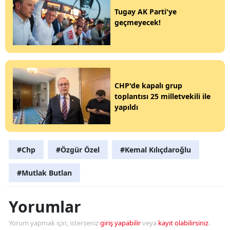
Tugay AK Parti'ye
geçmeyecek!
CHP'de kapalı grup
toplantısı 25 milletvekili ile
yapıldı
#Chp
#Özgür Özel
#Kemal Kılıçdaroğlu
#Mutlak Butlan
Yorumlar
Yorum yapmak için, isterseniz
giriş yapabilir
veya
kayıt olabilirsiniz
.