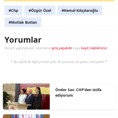
#Chp
#Özgür Özel
#Kemal Kılıçdaroğlu
#Mutlak Butlan
Yorumlar
Yorum yapmak için, isterseniz
giriş yapabilir
veya
kayıt olabilirsiniz
.
* Bu içerik ile ilgili yorum yok, ilk yorumu siz yazın, tartışalım *
Önder Sav: CHP'den istifa
ediyorum