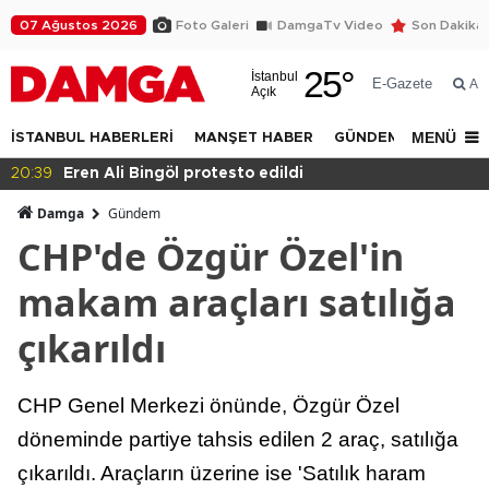
07 Ağustos 2026
Foto Galeri
DamgaTv Video
Son Dakika
25
°
İstanbul
E-Gazete
Ar
Açık
MENÜ
İSTANBUL HABERLERİ
MANŞET HABER
GÜNDEM
DÜNYA
20:36
Eğitimde haksızlık!
Damga
Gündem
CHP'de Özgür Özel'in
makam araçları satılığa
çıkarıldı
CHP Genel Merkezi önünde, Özgür Özel
döneminde partiye tahsis edilen 2 araç, satılığa
çıkarıldı. Araçların üzerine ise 'Satılık haram