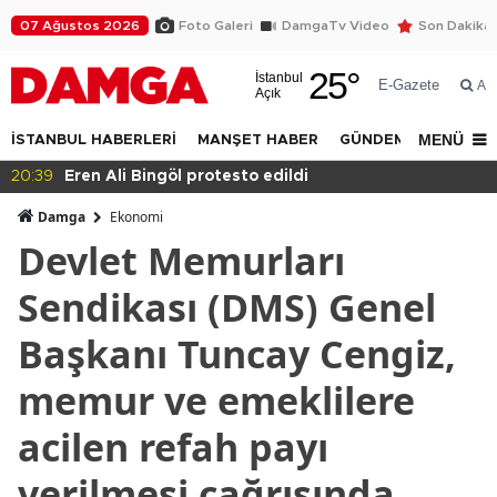
07 Ağustos 2026
Foto Galeri
DamgaTv Video
Son Dakika
25
°
İstanbul
E-Gazete
Ar
Açık
MENÜ
İSTANBUL HABERLERİ
MANŞET HABER
GÜNDEM
DÜNYA
20:36
Eğitimde haksızlık!
Damga
Ekonomi
Devlet Memurları
Sendikası (DMS) Genel
Başkanı Tuncay Cengiz,
memur ve emeklilere
acilen refah payı
verilmesi çağrısında