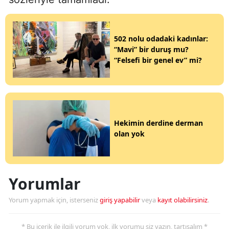
502 nolu odadaki kadınlar:
“Mavi” bir duruş mu?
“Felsefi bir genel ev” mi?
Hekimin derdine derman
olan yok
Yorumlar
Yorum yapmak için, isterseniz
giriş yapabilir
veya
kayıt olabilirsiniz
.
* Bu içerik ile ilgili yorum yok, ilk yorumu siz yazın, tartışalım *