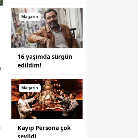
Magazin
16 yaşımda sürgün
edildim!
a
Magazin
Kayıp Persona çok
i
sevildi