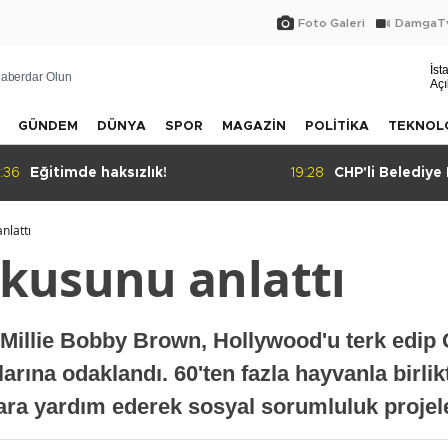
Foto Galeri
DamgaTv
İst
aberdar Olun
Açı
GÜNDEM
DÜNYA
SPOR
MAGAZİN
POLİTİKA
TEKNOL
:36
Eğitimde haksızlık!
19:28
CHP'li Belediye
tahliye kararı
nlattı
kusunu anlattı
ı Millie Bobby Brown, Hollywood'u terk edip G
rına odaklandı. 60'ten fazla hayvanla birli
a yardım ederek sosyal sorumluluk projele