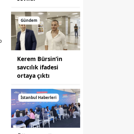
Gündem
p
Kerem Bürsin’in
savcılık ifadesi
ortaya çıktı
İstanbul Haberleri