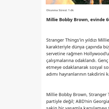
Okunma Süresi: 1 dk
Millie Bobby Brown, evinde 6
Stranger Things'in yıldızı Mil
karakteriyle dünya çapında büy
servetine rağmen Hollywood'u 
çalışmalarına odaklandı. Gen
etmeye odaklanarak sosyal sor
adımı hayranlarının takdirini k
Millie Bobby Brown, Stranger T
partiyle değil; ABD'nin Georgia 
sakin bir yaşamla karşılamayı 