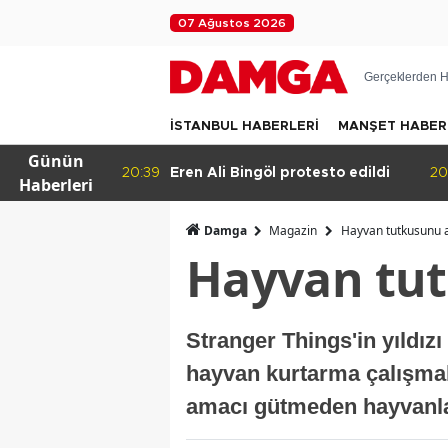
07 Ağustos 2026
Gerçeklerden H
İSTANBUL HABERLERİ
MANŞET HABER
Günün
k!
20:39
Eren Ali Bingöl protesto edildi
20
Haberleri
Damga
Magazin
Hayvan tutkusunu a
Hayvan tut
Stranger Things'in yıldız
hayvan kurtarma çalışmala
amacı gütmeden hayvanlar