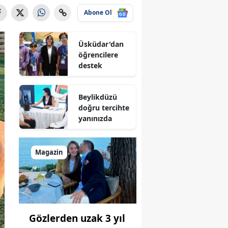
Abone Ol
Üsküdar'dan
öğrencilere
destek
Beylikdüzü
doğru tercihte
yanınızda
Magazin
Gözlerden uzak 3 yıl