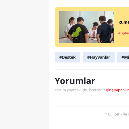
Rumel
#Eğiti
#Destek
#Hayvanlar
#Mi
Yorumlar
Yorum yapmak için, isterseniz
giriş yapabilir
* Bu içerik ile