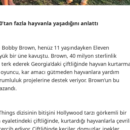
0’tan fazla hayvanla yaşadığını anlattı
lie Bobby Brown, henüz 11 yaşındayken Eleven
ük bir üne kavuştu. Brown, 40 milyon sterlinlik
terk ederek Georgia’daki çiftliğinde hayvan kurtarm
ç oyuncu, kar amacı gütmeden hayvanlara yardım
umluluk projelerine destek veriyor. Brown'un bu
azandı.
hings dizisinin bitişini Hollywood tarzı görkemli bir
eyaletindeki çiftliğinde, kurtardığı hayvanlarla çevril
tercih ediyor.
Çiftliğinde keçiler, domuzlar, inekler,