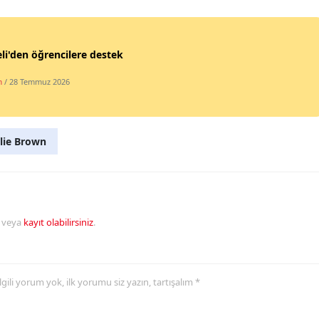
i'den öğrencilere destek
m
/ 28 Temmuz 2026
lie Brown
veya
kayıt olabilirsiniz
.
 ilgili yorum yok, ilk yorumu siz yazın, tartışalım *