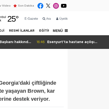
 Video
Son Dakika
25
°
anbul
E-Gazete
Ara
Üyelik
k
MENÜ
OJİ
RESMİ İLANLAR
EĞİTİM
YAZARLAR
İLETİŞİM
 Başkanı hakkında
16:46
Esenyurt'ta hastane açılışı
otopark yazışmasına takıldı
eorgia'daki çiftliğinde
kte yaşayan Brown, kar
rine destek veriyor.