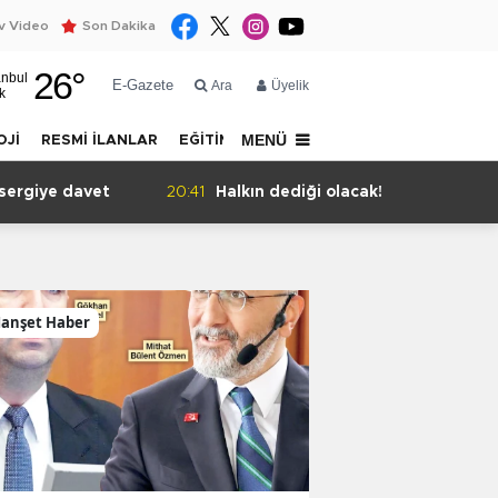
 Video
Son Dakika
26
°
anbul
E-Gazete
Ara
Üyelik
k
MENÜ
OJİ
RESMİ İLANLAR
EĞİTİM
YAZARLAR
İLETİŞİM
sergiye davet
20:41
Halkın dediği olacak!
anşet Haber