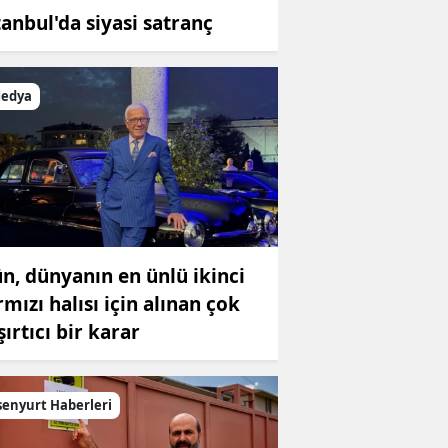
tanbul'da siyasi satranç
edya
n, dünyanın en ünlü ikinci
rmızı halısı için alınan çok
şırtıcı bir karar
senyurt Haberleri