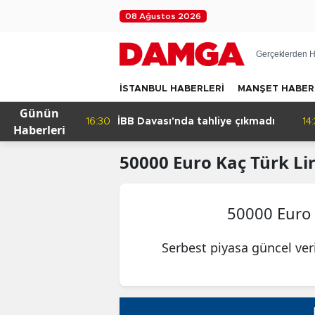
08 Ağustos 2026
Gerçeklerden H
İSTANBUL HABERLERİ
MANŞET HABER
Günün
kleyen
16:30
İBB Davası'nda tahliye çıkmadı
14
Haberleri
50000
Euro
Kaç Türk Lir
50000 Euro
Serbest piyasa güncel ver