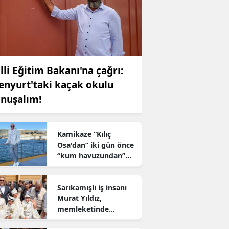
lli Eğitim Bakanı'na çağrı:
enyurt'taki kaçak okulu
nuşalım!
Kamikaze “Kılıç
Osa'dan” iki gün önce
“kum havuzundan”
kaçan 2 firari nereye
sızdı?
Sarıkamışlı iş insanı
Murat Yıldız,
memleketinde
yüzlerce çocuğun