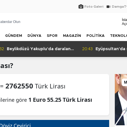
Foto Galeri
DamgaTv
İst
aberdar Olun
Açı
GÜNDEM
DÜNYA
SPOR
MAGAZİN
POLİTİKA
TEKNOL
:32
Beylikdüzü Yakuplu'da daralan
20:43
Eyüpsultan'da 
sokak tepkisi!
ası?
M
2762550
 =
Türk Lirası
1 Euro 55.25 Türk Lirası
ilerine göre
Döviz Çevirici