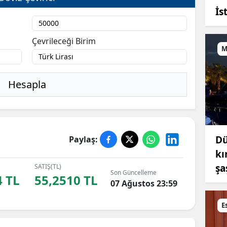
İs
Çevrileceği Birim
M
Hesapla
Dü
Paylaş:
kı
şa
SATIŞ(TL)
Son Güncelleme
4 TL
55,2510 TL
07 Ağustos 23:59
E