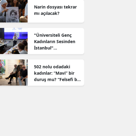
mutluluğuna ortak
Narin dosyası tekrar
oldu
mı açılacak?
"Üniversiteli Genç
Kadınların Sesinden
İstanbul"
araştırmasının
sonuçları açıklandı
502 nolu odadaki
kadınlar: “Mavi” bir
duruş mu? “Felsefi bir
genel ev” mi?