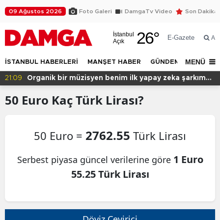
09 Ağustos 2026
Foto Galeri
DamgaTv Video
Son Dakika
26
°
İstanbul
E-Gazete
Ar
Açık
MENÜ
İSTANBUL HABERLERİ
MANŞET HABER
GÜNDEM
DÜNYA
21:09
Organik bir müzisyen benim ilk yapay zeka şarkım
için ne dedi?
50
Euro
Kaç Türk Lirası?
2762.55
50 Euro =
Türk Lirası
1 Euro
Serbest piyasa güncel verilerine göre
55.25 Türk Lirası
Döviz Çevirici