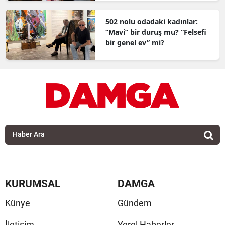
502 nolu odadaki kadınlar:
“Mavi” bir duruş mu? “Felsefi
bir genel ev” mi?
KURUMSAL
DAMGA
Künye
Gündem
İletişim
Yerel Haberler