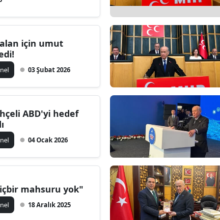
alan için umut
edi!
nel
03 Şubat 2026
hçeli ABD'yi hedef
dı
nel
04 Ocak 2026
içbir mahsuru yok"
nel
18 Aralık 2025