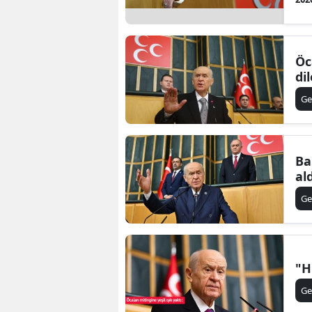
Öc
dil
Ge
Ba
al
Ge
"H
Ge