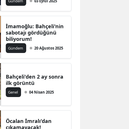
Gündem
03 Eylül 2025
İmamoğlu: Bahçeli'nin
sabotajı gördüğünü
biliyorum!
Gündem
20 Ağustos 2025
Bahçeli'den 2 ay sonra
ilk görüntü
Genel
04 Nisan 2025
Öcalan İmralı'dan
çıkamayacak!