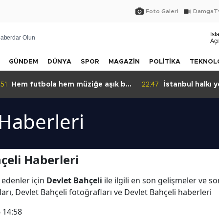
Foto Galeri
DamgaTv
İst
aberdar Olun
Açı
GÜNDEM
DÜNYA
SPOR
MAGAZİN
POLİTİKA
TEKNOL
:51
Hem futbola hem müziğe aşık bir
22:47
İstanbul halkı ye
isim: BAHA!
 Haberleri
çeli Haberleri
 edenler için
Devlet Bahçeli
ile ilgili en son gelişmeler ve s
arı, Devlet Bahçeli fotoğrafları ve Devlet Bahçeli haberleri
 14:58