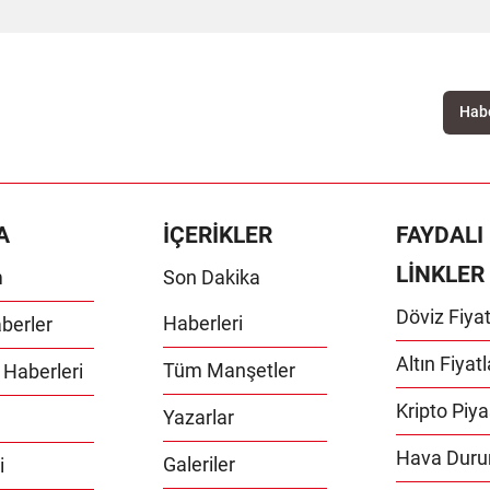
A
İÇERİKLER
FAYDALI
LİNKLER
m
Son Dakika
Döviz Fiyat
Haberleri
berler
Altın Fiyatl
Tüm Manşetler
 Haberleri
Kripto Piya
Yazarlar
Hava Dur
Galeriler
i