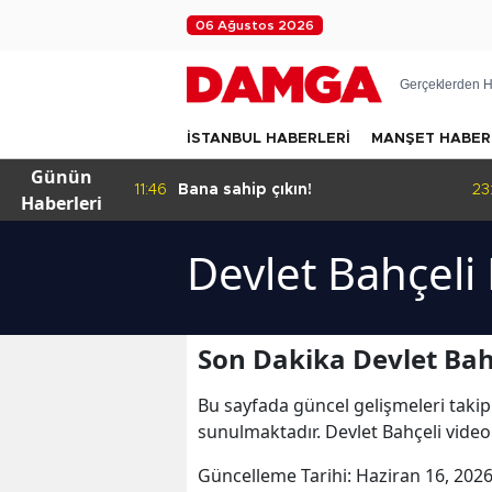
06 Ağustos 2026
Gerçeklerden H
İSTANBUL HABERLERİ
MANŞET HABER
Günün
ıkıyor
11:46
Bana sahip çıkın!
23
Haberleri
Devlet Bahçeli
Son Dakika Devlet Bah
Bu sayfada güncel gelişmeleri takip
sunulmaktadır. Devlet Bahçeli videol
Güncelleme Tarihi:
Haziran 16, 2026