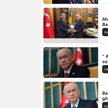
Ah
Ba
Ge
" 
sız
Ge
Ba
gö
G