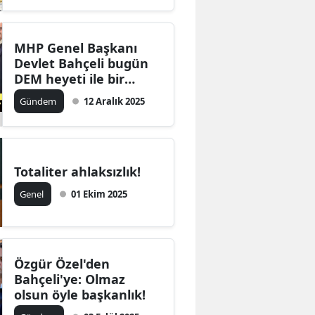
MHP Genel Başkanı
Devlet Bahçeli bugün
DEM heyeti ile bir
araya geldi
Gündem
12 Aralık 2025
Totaliter ahlaksızlık!
Genel
01 Ekim 2025
Özgür Özel'den
Bahçeli'ye: Olmaz
olsun öyle başkanlık!