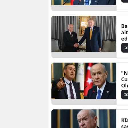
Ba
al
ed
G
"N
Cu
Ol
G
Kü
şa