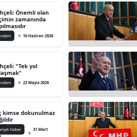
hçeli: Önemli olan
çimin zamanında
pılmasıdır
ündem
16 Haziran 2026
hçeli: "Tek yol
laşmak"
ündem
22 Mayıs 2026
ç kimse dokunulmaz
ğildir
nşet Haber
31 Mart
6