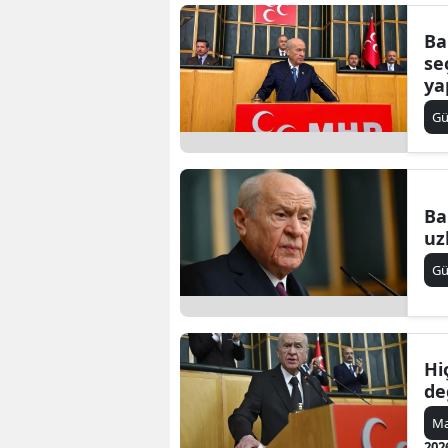
Ba
se
ya
G
Ba
uz
G
Hi
de
Ma
202