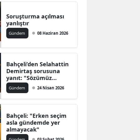
Soruşturma açılması
yanlıştır
Gündem
08 Haziran 2026
Bahçeli’den Selahattin
Demirtaş sorusuna
yanıt: "Sözümüz
sözdür!"
Gündem
24 Nisan 2026
Bahçeli: "Erken seçim
asla gündemde yer
almayacak"
Gündem
03 Şubat 2026