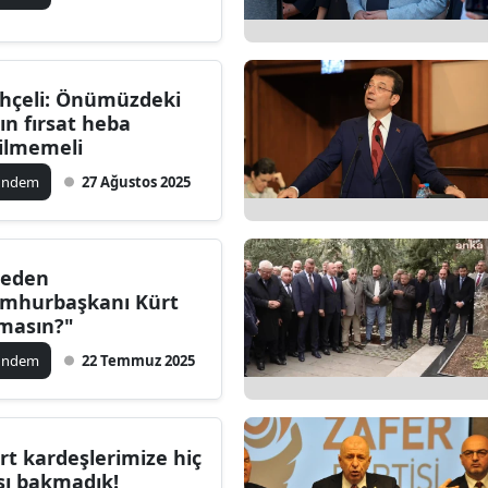
hçeli: Önümüzdeki
tın fırsat heba
ilmemeli
ündem
27 Ağustos 2025
eden
mhurbaşkanı Kürt
masın?"
ündem
22 Temmuz 2025
rt kardeşlerimize hiç
şı bakmadık!