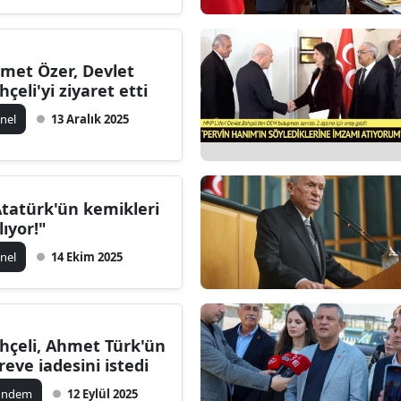
met Özer, Devlet
hçeli'yi ziyaret etti
nel
13 Aralık 2025
Atatürk'ün kemikleri
lıyor!"
nel
14 Ekim 2025
hçeli, Ahmet Türk'ün
reve iadesini istedi
ündem
12 Eylül 2025