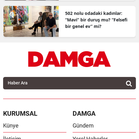
502 nolu odadaki kadınlar:
“Mavi” bir duruş mu? “Felsefi
bir genel ev” mi?
KURUMSAL
DAMGA
Künye
Gündem
İletişim
Yerel Haberler