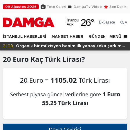
09 Ağustos 2026
Foto Galeri
DamgaTv Video
Son Dakika
26
°
İstanbul
E-Gazete
Ar
Açık
MENÜ
İSTANBUL HABERLERİ
MANŞET HABER
GÜNDEM
DÜNYA
21:09
Organik bir müzisyen benim ilk yapay zeka şarkım
için ne dedi?
20
Euro
Kaç Türk Lirası?
1105.02
20 Euro =
Türk Lirası
1 Euro
Serbest piyasa güncel verilerine göre
55.25 Türk Lirası
Döviz Çevirici