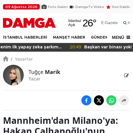
09 Ağustos 2026
Foto Galeri
DamgaTv Video
Son Dakika
26
°
İstanbul
E-Gazete
Ar
Açık
MENÜ
İSTANBUL HABERLERİ
MANŞET HABER
GÜNDEM
DÜNYA
20:49
Başkan var binası yok!
/
Yazarlar
Tuğçe
Marik
Yazar
Mannheim'dan Milano'ya:
Hakan Çalhanoğlu'nun