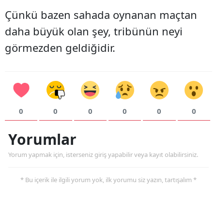
Çünkü bazen sahada oynanan maçtan
daha büyük olan şey, tribünün neyi
görmezden geldiğidir.
0
0
0
0
0
0
Yorumlar
Yorum yapmak için, isterseniz giriş yapabilir veya kayıt olabilirsiniz.
* Bu içerik ile ilgili yorum yok, ilk yorumu siz yazın, tartışalım *