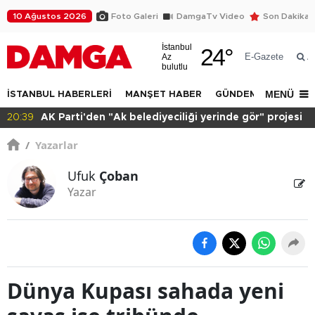
10 Ağustos 2026
Foto Galeri
DamgaTv Video
Son Dakika
İstanbul
24
°
E-Gazete
Az
A
bulutlu
MENÜ
İSTANBUL HABERLERİ
MANŞET HABER
GÜNDEM
DÜNYA
20:15
Sağlık çalışanı adalet istiyor!
/
Yazarlar
Ufuk
Çoban
Yazar
Dünya Kupası sahada yeni