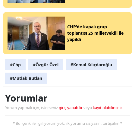
CHP'de kapalı grup
toplantısı 25 milletvekili ile
yapıldı
#Chp
#Özgür Özel
#Kemal Kılıçdaroğlu
#Mutlak Butlan
Yorumlar
Yorum yapmak için, isterseniz
giriş yapabilir
veya
kayıt olabilirsiniz
.
* Bu içerik ile ilgili yorum yok, ilk yorumu siz yazın, tartışalım *