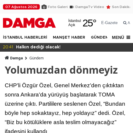
07 Ağustos 2026
Foto Galeri
DamgaTv Video
Son Dakika
25
°
İstanbul
E-Gazete
Ar
Açık
MENÜ
İSTANBUL HABERLERİ
MANŞET HABER
GÜNDEM
DÜNYA
20:39
Eren Ali Bingöl protesto edildi
Damga
Gündem
Yolumuzdan dönmeyiz
CHP'li Özgür Özel, Genel Merkez'den çıktıktan
sonra Ankara'da yürüyüş başlatarak TOMA
üzerine çıktı. Partililere seslenen Özel, “Bundan
böyle hep sokaktayız, hep yoldayız” dedi. Özel,
“Biz bu kötülüklere asla teslim olmayacağız”
ifadesini kullandı