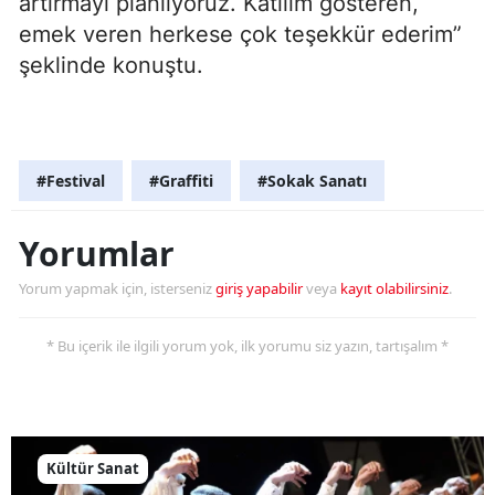
artırmayı planlıyoruz. Katılım gösteren,
emek veren herkese çok teşekkür ederim”
şeklinde konuştu.
#Festival
#Graffiti
#Sokak Sanatı
Yorumlar
Yorum yapmak için, isterseniz
giriş yapabilir
veya
kayıt olabilirsiniz
.
* Bu içerik ile ilgili yorum yok, ilk yorumu siz yazın, tartışalım *
Kültür Sanat