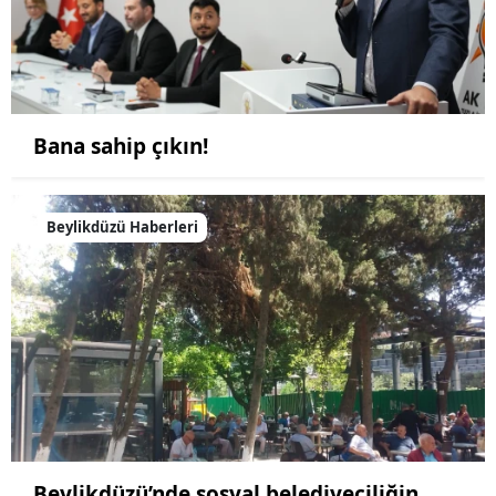
Bana sahip çıkın!
Beylikdüzü Haberleri
Beylikdüzü’nde sosyal belediyeciliğin