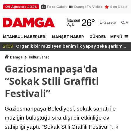
09 Ağustos 2026
Foto Galeri
DamgaTv Video
Son Dakika
26
°
İstanbul
E-Gazete
Ar
Açık
MENÜ
İSTANBUL HABERLERİ
MANŞET HABER
GÜNDEM
DÜNYA
20:49
Başkan var binası yok!
Damga
Kültür Sanat
Gaziosmanpaşa'da
“Sokak Stili Graffiti
Festivali”
Gaziosmanpaşa Belediyesi, sokak sanatı ile
müziğin buluştuğu sıra dışı bir etkinliğe ev
sahipliği yaptı. “Sokak Stili Graffiti Festivali”, iki