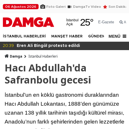
06 Ağustos 2026
Foto Galeri
DamgaTv Video
Son Dakika
25
°
İstanbul
E-Gazete
Ar
Açık
MENÜ
İSTANBUL HABERLERİ
MANŞET HABER
GÜNDEM
DÜNYA
20:36
Eğitimde haksızlık!
Damga
İstanbul Haberleri
Hacı Abdullah'da
Safranbolu gecesi
İstanbul’un en köklü gastronomi duraklarından
Hacı Abdullah Lokantası, 1888’den günümüze
uzanan 138 yıllık tarihinin taşıdığı kültürel mirası,
Anadolu’nun farklı şehirlerinden gelen lezzetlerle