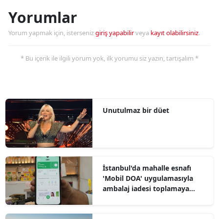
Yorumlar
Yorum yapmak için, isterseniz
giriş yapabilir
veya
kayıt olabilirsiniz
.
* Bu içerik ile ilgili yorum yok, ilk yorumu siz yazın, tartışalım *
Unutulmaz bir düet
İstanbul'da mahalle esnafı
'Mobil DOA' uygulamasıyla
ambalaj iadesi toplamaya
başladı