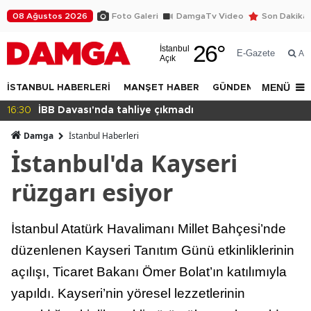
08 Ağustos 2026
Foto Galeri
DamgaTv Video
Son Dakika
26
°
İstanbul
E-Gazete
Ar
Açık
MENÜ
İSTANBUL HABERLERİ
MANŞET HABER
GÜNDEM
DÜNYA
14:32
Beylikdüzü Yakuplu'da daralan sokak tepkisi!
Damga
İstanbul Haberleri
İstanbul'da Kayseri
rüzgarı esiyor
İstanbul Atatürk Havalimanı Millet Bahçesi’nde
düzenlenen Kayseri Tanıtım Günü etkinliklerinin
açılışı, Ticaret Bakanı Ömer Bolat’ın katılımıyla
yapıldı. Kayseri’nin yöresel lezzetlerinin