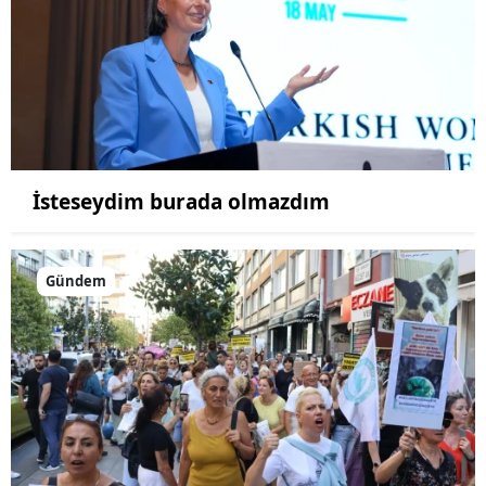
İsteseydim burada olmazdım
Gündem