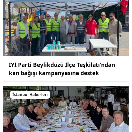
İYİ Parti Beylikdüzü İlçe Teşkilatı'ndan
kan bağışı kampanyasına destek
İstanbul Haberleri