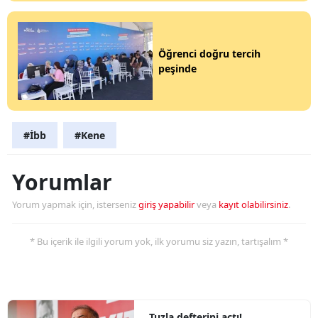
Öğrenci doğru tercih
peşinde
#İbb
#Kene
Yorumlar
Yorum yapmak için, isterseniz
giriş yapabilir
veya
kayıt olabilirsiniz
.
* Bu içerik ile ilgili yorum yok, ilk yorumu siz yazın, tartışalım *
Tuzla defterini açtı!