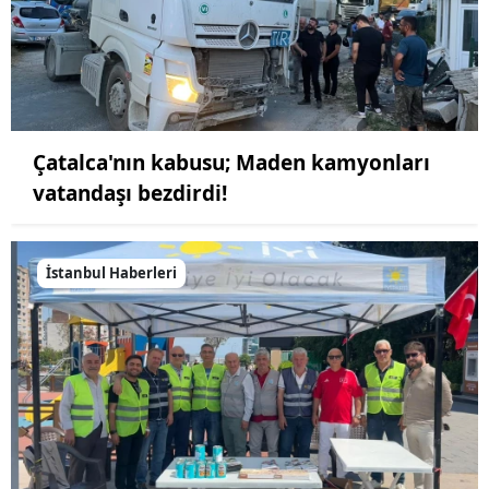
Çatalca'nın kabusu; Maden kamyonları
vatandaşı bezdirdi!
İstanbul Haberleri