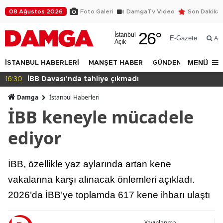
08 Ağustos 2026
Foto Galeri
DamgaTv Video
Son Dakika
26
°
İstanbul
E-Gazete
Ar
Açık
MENÜ
İSTANBUL HABERLERİ
MANŞET HABER
GÜNDEM
DÜNYA
nda tahliye çıkmadı
14:32
Beylikdüzü 
Damga
İstanbul Haberleri
İBB keneyle mücadele
ediyor
İBB, özellikle yaz aylarında artan kene
vakalarına karşı alınacak önlemleri açıkladı.
2026’da İBB’ye toplamda 617 kene ihbarı ulaştı
Yayınlanma