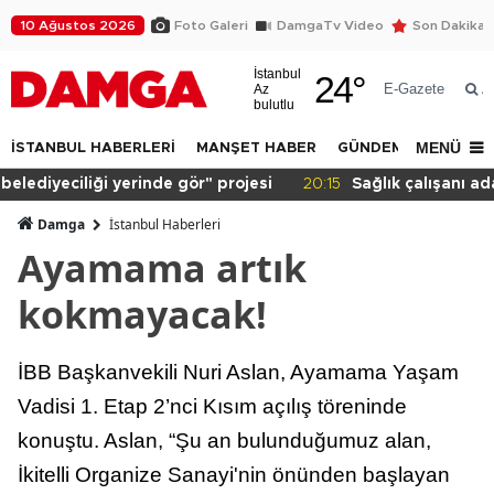
10 Ağustos 2026
Foto Galeri
DamgaTv Video
Son Dakika
İstanbul
24
°
E-Gazete
Az
A
bulutlu
MENÜ
İSTANBUL HABERLERİ
MANŞET HABER
GÜNDEM
DÜNYA
20:15
Sağlık çalışanı adalet istiyor!
Damga
İstanbul Haberleri
Ayamama artık
kokmayacak!
İBB Başkanvekili Nuri Aslan, Ayamama Yaşam
Vadisi 1. Etap 2’nci Kısım açılış töreninde
konuştu. Aslan, “Şu an bulunduğumuz alan,
İkitelli Organize Sanayi'nin önünden başlayan