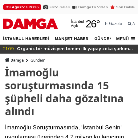
09 Ağustos 2026
Foto Galeri
DamgaTv Video
Son Dakika
26
°
İstanbul
E-Gazete
Ar
Açık
MENÜ
İSTANBUL HABERLERİ
MANŞET HABER
GÜNDEM
DÜNYA
zeka şarkım
20:49
Başkan var binası yok!
Damga
Gündem
İmamoğlu
soruşturmasında 15
şüpheli daha gözaltına
alındı
İmamoğlu Soruşturmasında, 'İstanbul Senin'
uygulaması üzerinden 4,7 milyon kullanıcının