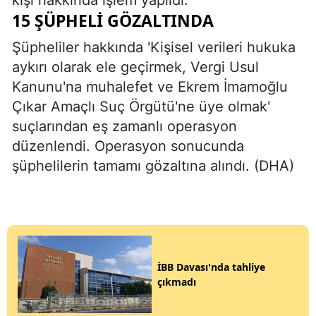
kişi hakkında işlem yapıldı.
15 ŞÜPHELİ GÖZALTINDA
Şüpheliler hakkında 'Kişisel verileri hukuka
aykırı olarak ele geçirmek, Vergi Usul
Kanunu'na muhalefet ve Ekrem İmamoğlu
Çıkar Amaçlı Suç Örgütü'ne üye olmak'
suçlarından eş zamanlı operasyon
düzenlendi. Operasyon sonucunda
şüphelilerin tamamı gözaltına alındı. (DHA)
İBB Davası'nda tahliye
çıkmadı