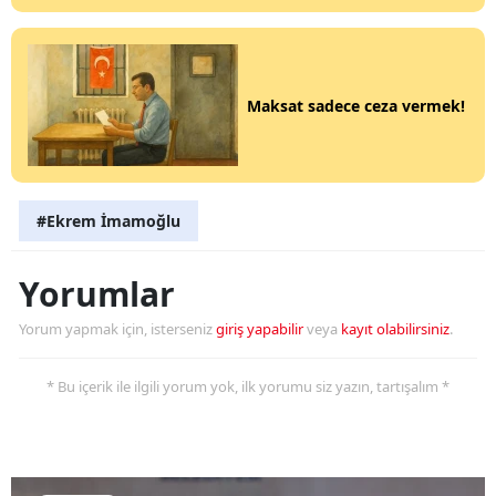
Maksat sadece ceza vermek!
#Ekrem İmamoğlu
Yorumlar
Yorum yapmak için, isterseniz
giriş yapabilir
veya
kayıt olabilirsiniz
.
* Bu içerik ile ilgili yorum yok, ilk yorumu siz yazın, tartışalım *