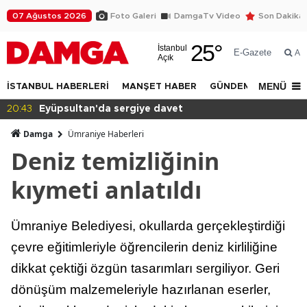
07 Ağustos 2026
Foto Galeri
DamgaTv Video
Son Dakika
25
°
İstanbul
E-Gazete
Ar
Açık
MENÜ
İSTANBUL HABERLERİ
MANŞET HABER
GÜNDEM
DÜNYA
20:43
Eyüpsultan'da sergiye davet
Damga
Ümraniye Haberleri
Deniz temizliğinin
kıymeti anlatıldı
Ümraniye Belediyesi, okullarda gerçekleştirdiği
çevre eğitimleriyle öğrencilerin deniz kirliliğine
dikkat çektiği özgün tasarımları sergiliyor. Geri
dönüşüm malzemeleriyle hazırlanan eserler,