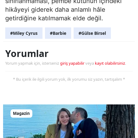
sınırlanmaması, pembe kutunun içindeki
hikâyeyi giderek daha anlamlı hâle
getirdiğine katılmamak elde değil.
#Miley Cyrus
#Barbie
#Gülse Birsel
Yorumlar
Yorum yapmak için, isterseniz
giriş yapabilir
veya
kayıt olabilirsiniz
.
* Bu içerik ile ilgili yorum yok, ilk yorumu siz yazın, tartışalım *
Magazin