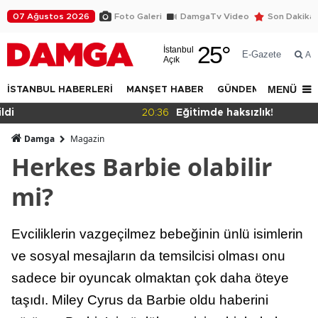
07 Ağustos 2026
Foto Galeri
DamgaTv Video
Son Dakika
25
°
İstanbul
E-Gazete
Ar
Açık
MENÜ
İSTANBUL HABERLERİ
MANŞET HABER
GÜNDEM
DÜNYA
20:36
Eğitimde haksızlık!
Damga
Magazin
Herkes Barbie olabilir
mi?
Evciliklerin vazgeçilmez bebeğinin ünlü isimlerin
ve sosyal mesajların da temsilcisi olması onu
sadece bir oyuncak olmaktan çok daha öteye
taşıdı. Miley Cyrus da Barbie oldu haberini