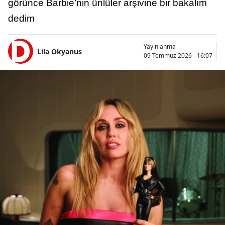
görünce Barbie’nin ünlüler arşivine bir bakalım
dedim
Yayınlanma
Lila Okyanus
09 Temmuz 2026 - 16:07